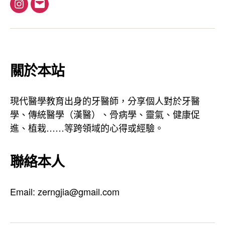
I
電
n
子
s
郵
t
件
a
地
關於本站
g
址
r
現代醫學教育出身的牙醫師，分享個人對於牙醫
a
學、傳統醫學（漢醫）、骨病學、靈氣、健康促
m
進、植栽……等跨領域的心得或經驗。
聯絡本人
Email: zerngjia@gmail.com