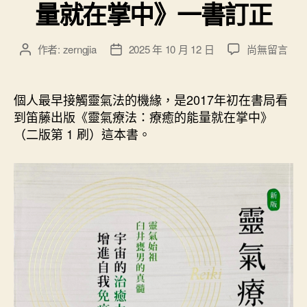
量就在掌中》一書訂正
勢
練
習
在
作者:
zerngjia
2025 年 10 月 12 日
尚無留言
文
文
〈
章
章
”
幫
作
發
《
者
佈
個人最早接觸靈氣法的機緣，是2017年初在書局看
靈
日
到笛藤出版《靈氣療法：療癒的能量就在掌中》
氣
期
（二版第 1 刷）這本書。
療
法
：
療
癒
的
能
量
就
在
掌
中