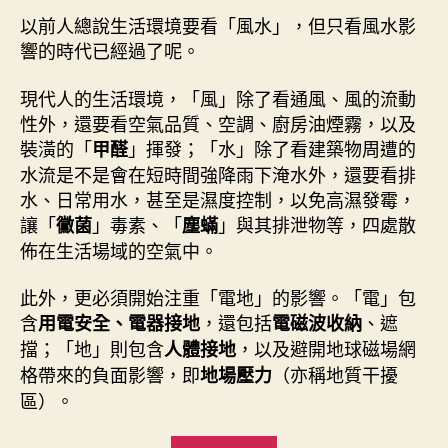
以前人總說生活環境要看「風水」，但只看風水影
響的時代已經過了呢。
現代人的生活環境，「風」除了看通風、風的流動
性外，還要看空氣品質、空調、廚房油煙霧，以及
裝潢的「
」揮發；「水」除了看建築物周遭的
甲醛
水流是不是會在短時間強降雨下淹水外，還要看排
水、日常用水，甚至是濕度控制，以免高濕發霉，
讓「
」毒素、「
」與其排泄物等，四處散
黴菌
塵蟎
佈在生活場域的空氣中。
此外，更必須開始注重「電地」的影響。「電」包
含
，還包括
、遮
用電安全、電器接地
電磁波收納
擋；「地」則包含
，以及避開地球磁場網
人體接地
格帶來的負面影響，即
（亦稱地質干擾
地場壓力
區）。
“