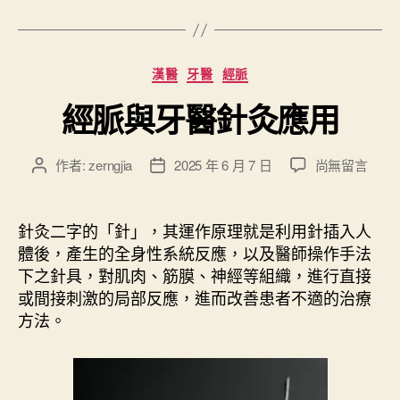
籤
版
的
《
分
漢醫
牙醫
經脈
齒
類
顎
經脈與牙醫針灸應用
不
正
在
作者:
zerngjia
2025 年 6 月 7 日
尚無留言
文
文
》
〈
章
章
書
經
作
發
脈
籍
者
佈
針灸二字的「針」，其運作原理就是利用針插入人
與
日
訂
體後，產生的全身性系統反應，以及醫師操作手法
牙
期
正
下之針具，對肌肉、筋膜、神經等組織，進行直接
醫
或間接刺激的局部反應，進而改善患者不適的治療
”
針
方法。
灸
應
用
〉
中