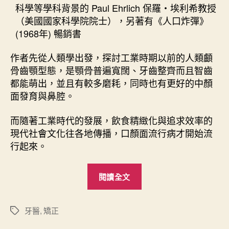
科學等學科背景的 Paul Ehrlich 保羅・埃利希教授
（美國國家科學院院士），另著有《人口炸彈》
(1968年) 暢銷書
作者先從人類學出發，探討工業時期以前的人類顱
骨齒顎型態，是顎骨普遍寬闊、牙齒整齊而且智齒
都能萌出，並且有較多磨耗，同時也有更好的中顏
面發育與鼻腔。
而隨著工業時代的發展，飲食精緻化與追求效率的
現代社會文化往各地傳播，口顏面流行病才開始流
行起來。
“
閱讀全文
談
咬
合
牙醫
,
矯正
標
籤
不