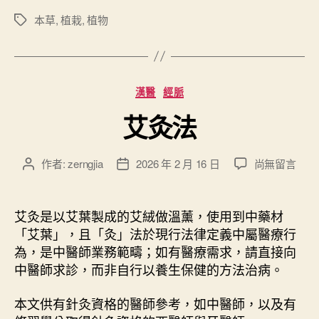
灣
方
本草
,
植栽
,
植物
標
籤
便
取
得
分
漢醫
經脈
的
類
本
艾灸法
草
植
在
作者:
zerngjia
2026 年 2 月 16 日
尚無留言
文
文
栽
〈
章
章
”
艾
作
發
灸
者
佈
艾灸是以艾葉製成的艾絨做溫薰，使用到中藥材
法
日
「艾葉」，且「灸」法於現行法律定義中屬醫療行
〉
期
為，是中醫師業務範疇；如有醫療需求，請直接向
中
中醫師求診，而非自行以養生保健的方法治病。
本文供有針灸資格的醫師參考，如中醫師，以及有