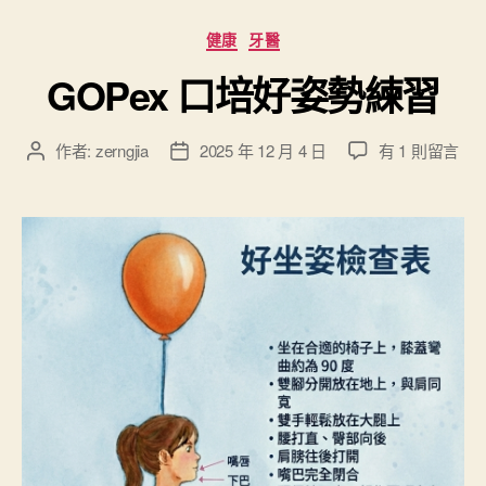
分
健康
牙醫
類
GOPex 口培好姿勢練習
在
作者:
zerngjia
2025 年 12 月 4 日
有 1 則留言
文
文
〈
章
章
G
作
發
O
者
佈
P
日
e
期
x
口
培
好
姿
勢
練
習
〉