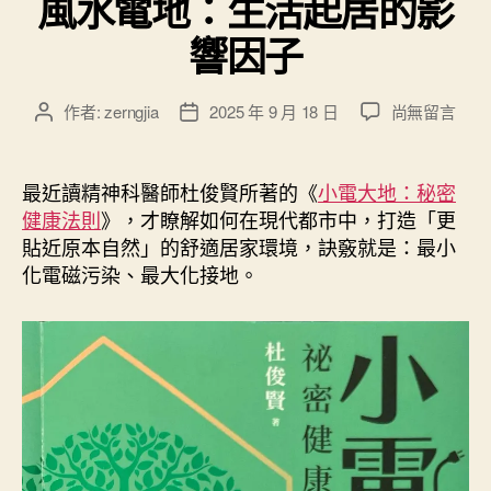
風水電地：生活起居的影
”
響因子
在
作者:
zerngjia
2025 年 9 月 18 日
尚無留言
文
文
〈
章
章
風
作
發
水
者
佈
最近讀精神科醫師杜俊賢所著的《
小電大地：秘密
電
日
健康法則
》，才瞭解如何在現代都市中，打造「更
地
期
貼近原本自然」的舒適居家環境，訣竅就是：最小
：
化電磁污染、最大化接地。
生
活
起
居
的
影
響
因
子