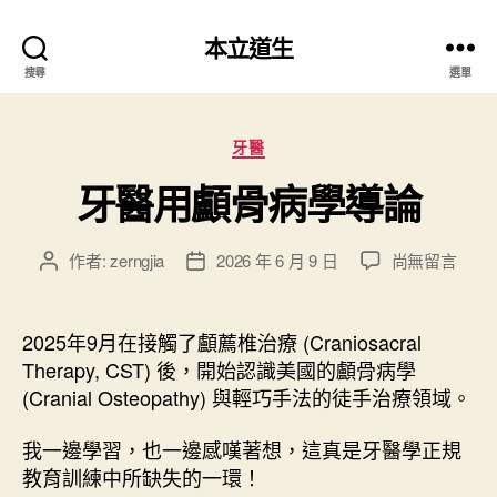
本立道生
搜尋
選單
分
牙醫
類
牙醫用顱骨病學導論
在
作者:
zerngjia
2026 年 6 月 9 日
尚無留言
文
文
〈
章
章
牙
作
發
醫
者
佈
2025年9月在接觸了顱薦椎治療 (Craniosacral
用
日
Therapy, CST) 後，開始認識美國的顱骨病學
顱
期
(Cranial Osteopathy) 與輕巧手法的徒手治療領域。
骨
病
我一邊學習，也一邊感嘆著想，這真是牙醫學正規
學
教育訓練中所缺失的一環！
導