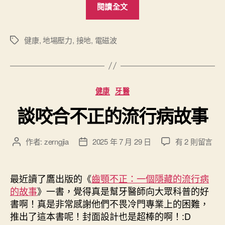
閱讀全文
風
水
電
健康
,
地場壓力
,
接地
,
電磁波
標
籤
地
：
生
分
健康
牙醫
活
類
起
談咬合不正的流行病故事
居
的
在
作者:
zerngjia
2025 年 7 月 29 日
有 2 則留言
文
文
影
〈
章
章
響
談
作
發
咬
因
者
佈
最近讀了鷹出版的《
齒顎不正：一個隱藏的流行病
合
日
子
的故事
》一書，覺得真是幫牙醫師向大眾科普的好
不
期
”
書啊！真是非常感謝他們不畏冷門專業上的困難，
正
推出了這本書呢！封面設計也是超棒的啊！:D
的