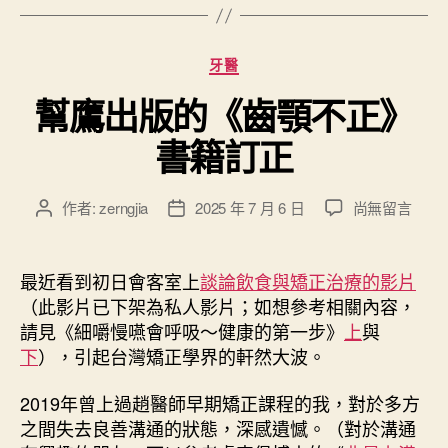
正
的
分
牙醫
流
類
行
幫鷹出版的《齒顎不正》
病
書籍訂正
故
事
”
在
作者:
zerngjia
2025 年 7 月 6 日
尚無留言
文
文
〈
章
章
幫
作
發
鷹
者
佈
最近看到初日會客室上
談論飲食與矯正治療的影片
出
日
（此影片已下架為私人影片；如想參考相關內容，
版
期
請見《細嚼慢嚥會呼吸～健康的第一步》
上
與
的
下
），引起台灣矯正學界的軒然大波。
《
齒
2019年曾上過趙醫師早期矯正課程的我，對於多方
顎
之間失去良善溝通的狀態，深感遺憾。（對於溝通
不