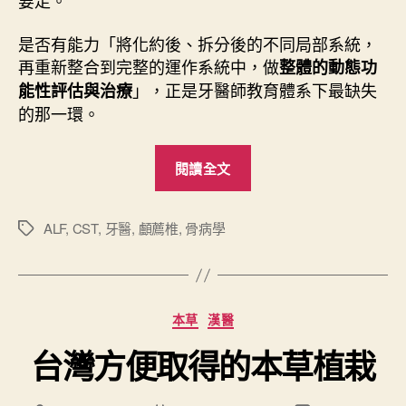
要走。
是否有能力「將化約後、拆分後的不同局部系統，
再重新整合到完整的運作系統中，做
整體的動態功
」，正是牙醫師教育體系下最缺失
能性評估與治療
的那一環。
“
閱讀全文
牙
醫
用
ALF
,
CST
,
牙醫
,
顱薦椎
,
骨病學
標
籤
顱
骨
病
分
本草
漢醫
學
類
導
台灣方便取得的本草植栽
論
”