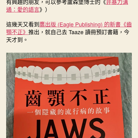
正
有興趣的朋友，可以參考盧森堡博士的《
非暴力溝
》
通：愛的語言
》）
書
籍
這幾天又看到
鷹出版 (Eagle Publishing) 的新書《齒
訂
顎不正》
推出，就自己去 Taaze 讀冊預訂書籍，今
正
天才到。
〉
中