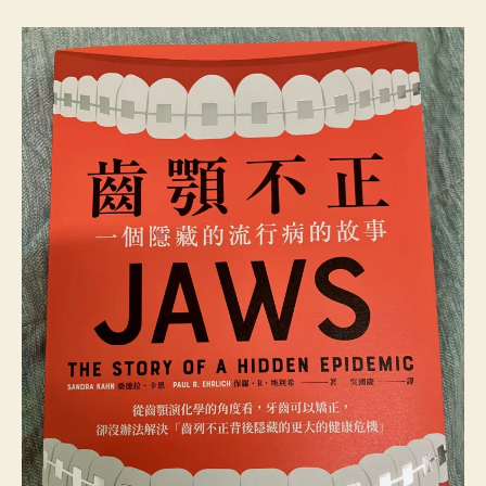
流
行
病
故
事
〉
中