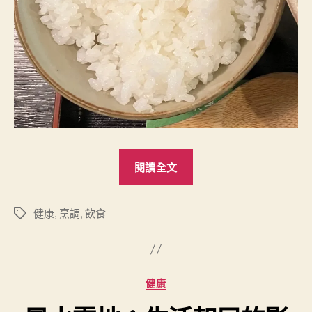
“
閱讀全文
促
進
健
健康
,
烹調
,
飲食
標
籤
康
的
飲
分
健康
食
類
法