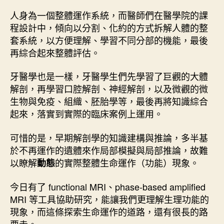
論
人身為一個整體運作系統，而醫師們在醫學院的課
〉
中
程設計中，傾向以分割、化約的方式拆解人體的整
套系統，以方便理解、學習不同分部的機能，最後
再綜合起來整體評估。
牙醫學也是一樣，牙醫學生們先學習了巨觀的大體
解剖，再學習口腔解剖、神經解剖，以及微觀的微
生物與免疫、組織、胚胎學等，最後再將知識綜合
起來，落實到實際的臨床案例上運用。
可惜的是，早期解剖學的知識建構與推論，多半基
於不再運作的遺體來作局部模擬與局部推論，故難
以瞭解
的實際整體生命運作（功能）現象。
動態
今日有了 functional MRI、phase-based amplified
MRI 等工具協助研究，能讓我們更理解生理功能的
現象，而這條探索生命運作的道路，還有很長的路