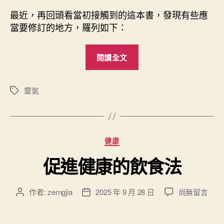
最近，再回頭看當初接觸到的這本書，發現有些應
當要修訂的地方，羅列如下：
“
閱讀全文
幫
《
靈
靈氣
標
籤
氣
療
法
分
健康
：
類
療
促進健康的飲食法
癒
的
在
作者:
zerngjia
2025 年 9 月 28 日
尚無留言
文
文
能
〈
章
章
量
促
作
發