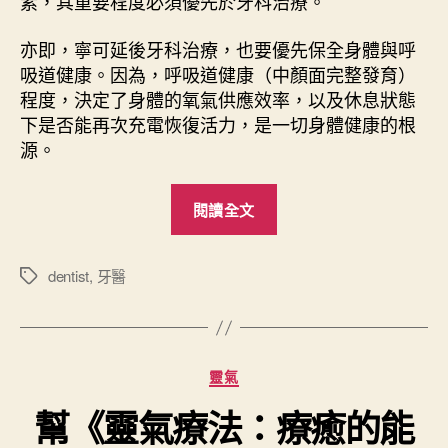
素，其重要程度必須優先於牙科治療。
亦即，寧可延後牙科治療，也要優先保全身體與呼
吸道健康。因為，呼吸道健康（中顏面完整發育）
程度，決定了身體的氧氣供應效率，以及休息狀態
下是否能再次充電恢復活力，是一切身體健康的根
源。
“
閱讀全文
G
O
P
dentist
,
牙醫
標
籤
e
x
口
分
靈氣
培
類
好
幫《靈氣療法：療癒的能
姿