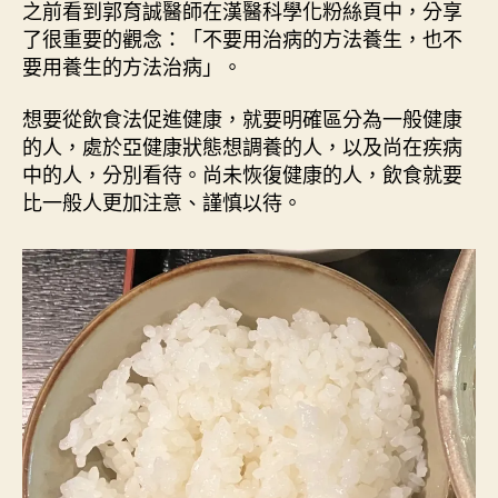
進
就
者
佈
之前看到郭育誠醫師在漢醫科學化粉絲頁中，分享
健
日
在
了很重要的觀念：「不要用治病的方法養生，也不
康
期
掌
要用養生的方法治病」。
的
中
飲
想要從飲食法促進健康，就要明確區分為一般健康
》
食
的人，處於亞健康狀態想調養的人，以及尚在疾病
法
一
中的人，分別看待。尚未恢復健康的人，飲食就要
〉
書
中
比一般人更加注意、謹慎以待。
訂
正
”