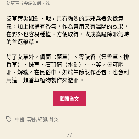
艾草葉片尖端如劍、戟
艾草葉尖如劍、戟，具有強烈的驅邪兵器象徵意
義，加上揉搓有香氣，作為藥用又有溫陽的效果，
在野外也容易種植、方便取得，故成為驅除邪氣時
的首選藥草。
除了艾草外，佩蘭（蘭草）、零陵香（靈香草、排
香草）、抹草、石菖蒲（水劍）⋯⋯等，皆可驅
邪、解穢。在民俗中，如端午節製作香包，也會利
用這一類香草植物製作來避邪。
“
閱讀全文
艾
灸
法
中醫
,
漢醫
,
經脈
,
針灸
標
籤
”