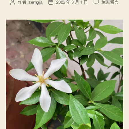
在
作者:
zerngjia
2026 年 3 月 1 日
尚無留言
文
文
〈
章
章
台
作
發
灣
者
佈
方
日
便
期
取
得
的
本
草
植
栽
〉
中