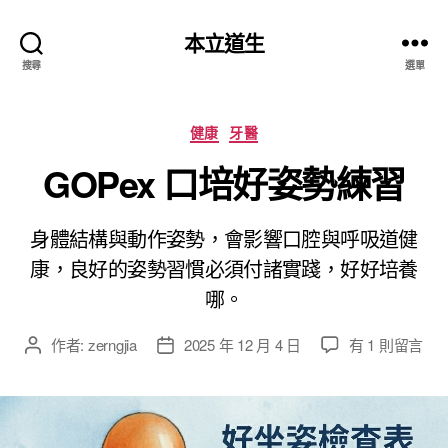
本立道生
搜尋
選單
分
健康
牙醫
類
GOPex 口培好姿勢練習
身體結構與動作姿勢，會影響口腔與呼吸道健
康，良好的姿勢習慣必須付諸實踐，好好培養
哪。
在
作者:
zerngjia
2025 年 12 月 4 日
有 1 則留言
文
文
〈
章
章
G
作
發
O
者
佈
P
日