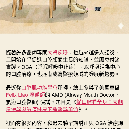
隨著許多醫師專家
大聲疾呼
，也越來越多人聽說、
且開始在乎促進口腔顏面生長的知識，並願意付諸
實踐。OSA（睡眠呼吸中止症）、以呼吸道為中心
的口腔治療，也逐漸成為醫療領域的發展新趨勢。
最近從
口腔肌功能學會
那裡，線上參與了美國華僑
Felix Liao 廖醫師
的 AMD (Airway Mouth Doctor，
氣道口腔醫師) 演講，題目是《
從口腔看全身：表觀
遺傳學與氣道健康的新醫學革命
》。
裡面有很多內容，和過去聽早期矯正與 OSA 治療課