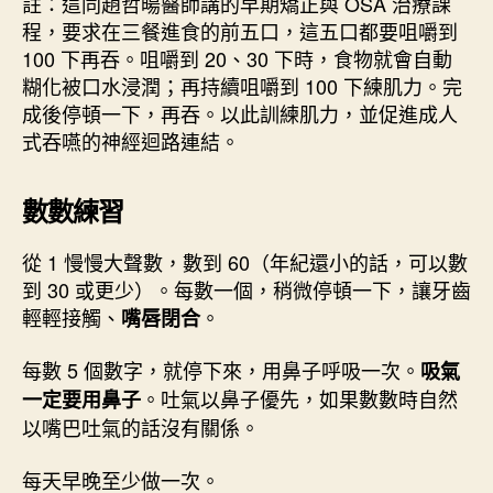
註：這同趙哲暘醫師講的早期矯正與 OSA 治療課
程，要求在三餐進食的前五口，這五口都要咀嚼到
100 下再吞。咀嚼到 20、30 下時，食物就會自動
糊化被口水浸潤；再持續咀嚼到 100 下練肌力。完
成後停頓一下，再吞。以此訓練肌力，並促進成人
式吞嚥的神經迴路連結。
數數練習
從 1 慢慢大聲數，數到 60（年紀還小的話，可以數
到 30 或更少）。每數一個，稍微停頓一下，讓牙齒
輕輕接觸、
。
嘴唇閉合
每數 5 個數字，就停下來，用鼻子呼吸一次。
吸氣
。吐氣以鼻子優先，如果數數時自然
一定要用鼻子
以嘴巴吐氣的話沒有關係。
每天早晚至少做一次。