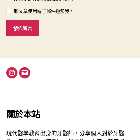
新文章使用電子郵件通知我。
I
電
n
子
s
郵
t
件
a
地
關於本站
g
址
r
現代醫學教育出身的牙醫師，分享個人對於牙醫
a