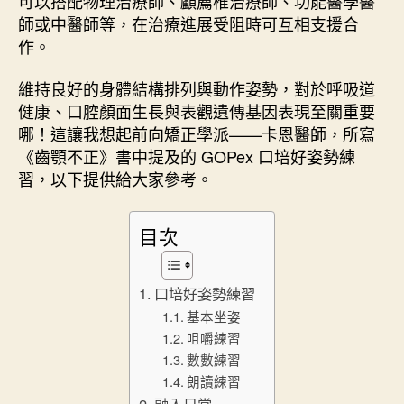
可以搭配物理治療師、顱薦椎治療師、功能醫學醫
師或中醫師等，在治療進展受阻時可互相支援合
作。
維持良好的身體結構排列與動作姿勢，對於呼吸道
健康、口腔顏面生長與表觀遺傳基因表現至關重要
哪！這讓我想起前向矯正學派——卡恩醫師，所寫
《齒顎不正》書中提及的 GOPex 口培好姿勢練
習，以下提供給大家參考。
目次
口培好姿勢練習
基本坐姿
咀嚼練習
數數練習
朗讀練習
融入日常