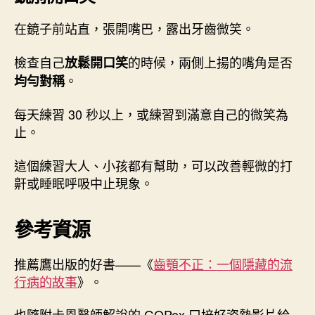
在鏡子前站直，張開嘴巴，露出牙齒微笑。
檢查自己
的時候，兩側上揚的嘴角是否
放鬆開口笑
。
均勻對稱
每天練習 30 秒以上，或練習到滿意自己的微笑為
止。
這個練習大人、小孩都有幫助，可以改善輕微的打
鼾或睡眠呼吸中止現象。
參考資源
推薦鷹出版的好書——《
齒顎不正：一個隱藏的流
行病的故事
》。
也隨附卡恩醫師解說的 GOPex 口培好姿勢影片給