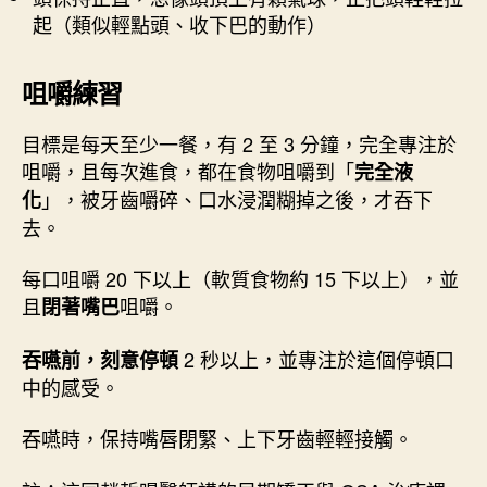
起（類似輕點頭、收下巴的動作）
咀嚼練習
目標是每天至少一餐，有 2 至 3 分鐘，完全專注於
咀嚼，且每次進食，都在食物咀嚼到「
完全液
」，被牙齒嚼碎、口水浸潤糊掉之後，才吞下
化
去。
每口咀嚼 20 下以上（軟質食物約 15 下以上），並
且
咀嚼。
閉著嘴巴
2 秒以上，並專注於這個停頓口
吞嚥前，刻意停頓
中的感受。
吞嚥時，保持嘴唇閉緊、上下牙齒輕輕接觸。