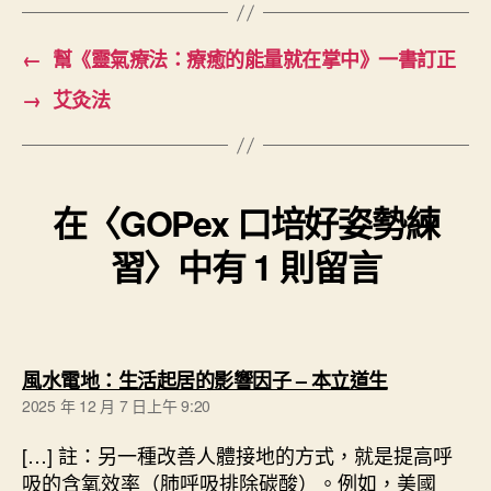
←
幫《靈氣療法：療癒的能量就在掌中》一書訂正
→
艾灸法
在〈GOPex 口培好姿勢練
習〉中有 1 則留言
表
風水電地：生活起居的影響因子 – 本立道生
示
2025 年 12 月 7 日上午 9:20
:
[…] 註：另一種改善人體接地的方式，就是提高呼
吸的含氧效率（肺呼吸排除碳酸）。例如，美國