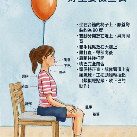
e
期
x
口
培
好
姿
勢
練
習
〉
中