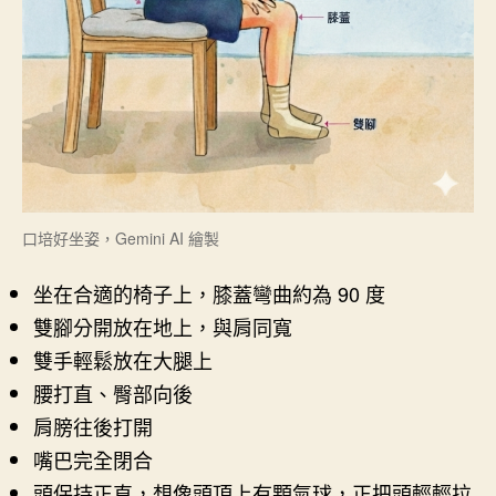
口培好坐姿，Gemini AI 繪製
坐在合適的椅子上，膝蓋彎曲約為 90 度
雙腳分開放在地上，與肩同寬
雙手輕鬆放在大腿上
腰打直、臀部向後
肩膀往後打開
嘴巴完全閉合
頭保持正直，想像頭頂上有顆氣球，正把頭輕輕拉