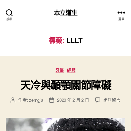
本立道生
搜尋
選單
標籤:
LLLT
分
牙醫
經脈
類
天冷與顳顎關節障礙
在
作者:
zerngjia
2020 年 2 月 2 日
尚無留言
文
文
〈
章
章
天
作
發
冷
者
佈
與
日