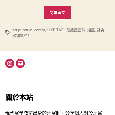
“
閱讀全文
天
冷
與
acupuncture
,
dentist
,
LLLT
,
TMD
,
低能量雷射
,
經脈
,
針灸
,
標
顳顎關節症
顳
籤
顎
關
節
障
I
電
礙
n
子
”
s
郵
t
件
a
地
關於本站
g
址
r
現代醫學教育出身的牙醫師，分享個人對於牙醫
a