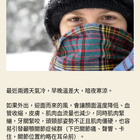
顳
期
顎
關
節
障
礙
〉
中
最近兩週天氣冷，早晚溫差大，暗夜寒涼。
如果外出，迎面而來的風，會讓顏面溫度降低、血
管收縮，皮膚、肌肉血流量也減少，同時肌肉緊
繃，牙關緊咬，頭頸部姿勢不正且肌肉僵硬，也容
易引發顳顎關節症候群（下巴關節痛、聲響、卡
住，關節位置約略在耳朵前）。