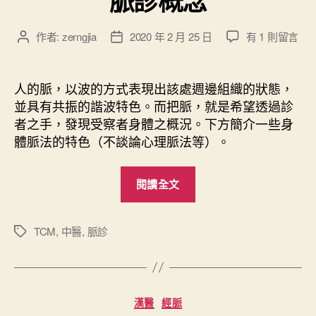
脈診概念
在
作者:
zerngjia
2020 年 2 月 25 日
有 1 則留言
文
文
〈
章
章
脈
作
發
診
者
佈
人的脈，以波的方式表現出該處週邊組織的狀態，
概
日
並具有共振的諧波特色。而把脈，就是希望透過診
念
期
者之手，發現受察者身體之概況。下方簡介一些身
〉
體脈法的特色（不談論心理脈法等）。
中
“
閱讀全文
脈
診
概
TCM
,
中醫
,
脈診
標
籤
念
”
分
漢醫
經脈
類