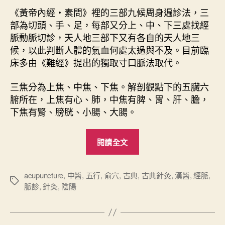
《黃帝內經・素問》裡的三部九候周身遍診法，三
部為切頭、手、足，每部又分上、中、下三處找經
脈動脈切診，天人地三部下又有各自的天人地三
候，以此判斷人體的氣血何處太過與不及。目前臨
床多由《難經》提出的獨取寸口脈法取代。
三焦分為上焦、中焦、下焦。解剖觀點下的五臟六
腑所在，上焦有心、肺，中焦有脾、胃、肝、膽，
下焦有腎、膀胱、小腸、大腸。
“
閱讀全文
難
經
心
acupuncture
,
中醫
,
五行
,
俞穴
,
古典
,
古典針灸
,
漢醫
,
經脈
,
標
脈診
,
針灸
,
陰陽
要
籤
（
上