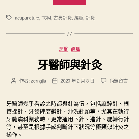
開
闔
樞
acupuncture
,
TCM
,
古典針灸
,
經脈
,
針灸
標
籤
和
臟
腑
分
牙醫
經脈
別
類
通
牙醫師與針灸
”
在
作者:
zerngjia
2020 年 2 月 8 日
尚無留言
文
文
〈
章
章
牙
作
發
醫
者
佈
牙醫師幾乎看診之時都與針為伍，包括麻醉針、根
師
日
管挫針、牙齒硨磨鑽針、沖洗針頭等，尤其在執行
與
期
牙髓病科業務時，更常運用下針、進針、旋轉行針
針
等，甚至是根據手感判斷針下狀況等極類似針灸之
灸
操作。
〉