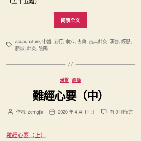
（五十五難）
“
閱讀全文
難
經
心
acupuncture
,
中醫
,
五行
,
俞穴
,
古典
,
古典針灸
,
漢醫
,
經脈
,
標
脈診
,
針灸
,
陰陽
要
籤
（
下
）
分
漢醫
經脈
”
類
難經心要（中）
在
作者:
zerngjia
2020 年 4 月 11 日
有 3 則留言
文
文
〈
章
章
難
作
發
經
者
佈
難經心要（上）
心
日