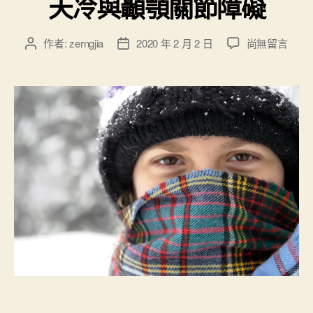
天冷與顳顎關節障礙
在
作者:
zerngjia
2020 年 2 月 2 日
尚無留言
文
文
〈
章
章
天
作
發
冷
者
佈
與
日
顳
期
顎
關
節
障
礙
〉
中