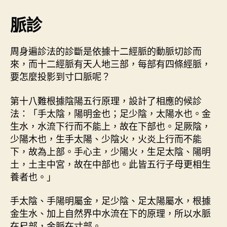
要
期
脈診
（
中
）
周身遍診法的診斷是依據十二經脈的動脈切診而
〉
來，而十二經脈有天人地三部，每部有四條經脈，
中
要怎麼投影到寸口脈呢？
第十八難根據陰陽五行原理，設計了相應的候診
法：「手太陰，陽明金也；足少陰，太陽水也。金
生水，水流下行而不能上，故在下部也。足厥陰，
少陽木也，生手太陽、少陰火，火炎上行而不能
下，故為上部。手心主，少陽火，生足太陰、陽明
土，土主中宮，故在中部也。此皆五行子母更相生
養者也。」
手太陰、手陽明屬金，足少陰、足太陽屬水，根據
金生水、加上自然界中水流在下的原理，所以水脈
在尺部，金脈在寸部。