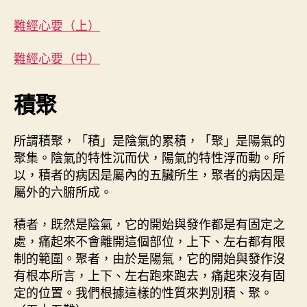
難
作
發
經
者
佈
難經心要（上）
心
日
要
期
難經心要（中）
（
下
）
積聚
〉
中
所謂積聚，「積」是陰氣的累積，「聚」是陽氣的
聚集。陰氣的特性沉而伏，陽氣的特性浮而動。所
以，積者的病因是屬內的五臟所生，聚者的病因是
屬外的六腑所成。
積者，既然是陰氣，它的開始與發作都是有固定之
處，痛起來不會離開這個部位，上下、左右都有限
制的範圍。聚者，由於是陽氣，它的開始與發作沒
有根本所言，上下、左右跑來跑去，痛起來沒有固
定的位置。我們根據這樣的性質來判別積、聚。