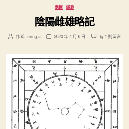
）
分
漢醫
經脈
”
類
陰陽雌雄略記
在
作者:
zerngjia
2020 年 4 月 6 日
有 1 則留言
文
文
〈
章
章
陰
作
發
陽
者
佈
雌
日
雄
期
略
記
〉
中