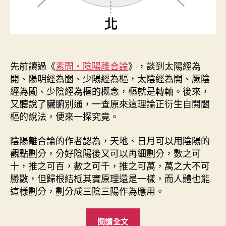
先前讀過《
素問・陰陽離合論
》，談到太陽經為
開、陽明經為闔、少陽經為樞，太陰經為開、厥陰
經為闔、少陰經為樞的概念，樞就是轉軸。後來，
又聽說了臟腑別通，一查原來這理論正衍生自開闔
樞的說法，便來一探究竟。
陰陽離合論的作者認為，天地、日月可以用陰陽的
觀點劃分，分好陰陽後又可以再細劃分，數之可
十，推之可百，數之可千，推之可萬，萬之大不可
勝數，但歸根結柢其實原理還是一樣，而人體也能
這樣劃分，劃分成三陰三陽作為應用。
“
閱讀全文