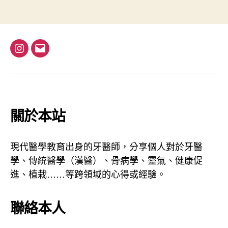
章
”
分
頁
I
電
n
子
s
郵
t
件
a
地
關於本站
g
址
r
現代醫學教育出身的牙醫師，分享個人對於牙醫
a
學、傳統醫學（漢醫）、骨病學、靈氣、健康促
m
進、植栽……等跨領域的心得或經驗。
聯絡本人