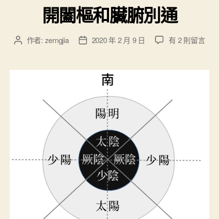
開闔樞和臟腑別通
在
作者:
zerngjia
2020 年 2 月 9 日
有 2 則留言
文
文
〈
章
章
開
作
發
闔
者
佈
樞
日
和
期
臟
腑
別
通
〉
中