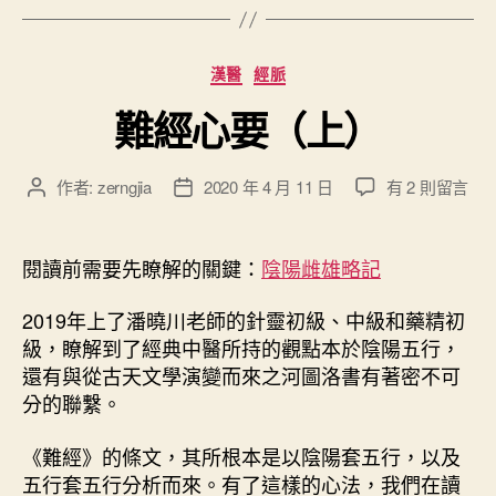
中
）
分
漢醫
經脈
”
類
難經心要（上）
在
作者:
zerngjia
2020 年 4 月 11 日
有 2 則留言
文
文
〈
章
章
難
作
發
經
者
佈
閱讀前需要先瞭解的關鍵：
陰陽雌雄略記
心
日
要
期
2019年上了潘曉川老師的針靈初級、中級和藥精初
（
級，瞭解到了經典中醫所持的觀點本於陰陽五行，
上
還有與從古天文學演變而來之河圖洛書有著密不可
）
分的聯繫。
〉
中
《難經》的條文，其所根本是以陰陽套五行，以及
五行套五行分析而來。有了這樣的心法，我們在讀