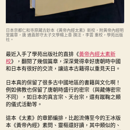
日本京都仁和寺原藏古鈔本《黃帝內經太素》新校，附黃帝內經明
堂篇章，唐 通直郎守太子文學楊上善 撰注，李雲 重校，學苑出版
社。
最近入手了學苑出版社的直排《
黃帝內經太素新
校
》，翻閱了幾個篇章，深深覺得幸好唐朝時中國
和日本有很好的交流，讓這本古籍得以重見天日。
日本真的保留了很多古中國地區的書籍與文化啊！
例如佛教也保留了唐朝時盛行的密宗（與藏傳密宗
不同），如日本的真言宗、天台宗，還有蹴鞠之類
的儀式活動等。
這本《太素》的章節編排，比起流傳至今的王冰版
本《黃帝內經》素問、靈樞還好讀，其中類似的、