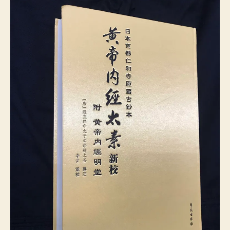
經
期
太
素
新
校
〉
中