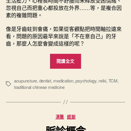
生活壓力、心裡長時間不舒服而未釋放受困情緒、
忽視自己而把重心都投放在外界……等，是複合因
素的複雜問題。
像是牙齒蛀到會痛，如果從客觀點把時間軸拉遠來
看，問題的原因最早來說是「不在意自己」的牙
齒，那麼人怎麼會變成這樣的呢？
“
閱讀全文
求
真
的
acupuncture
,
dentist
,
medication
,
psychology
,
reiki
,
TCM
,
標
traditional chinese medicine
療
籤
癒
”
分
漢醫
經脈
類