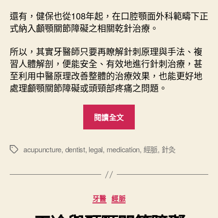
中
還有，健保也從108年起，在口腔顎面外科範疇下正
式納入顱顎關節障礙之相關乾針治療。
所以，其實牙醫師只要再瞭解針刺原理與手法、複
習人體解剖，便能安全、有效地進行針刺治療，甚
至利用中醫原理改善整體的治療效果，也能更好地
處理顱顎關節障礙或頭頸部疼痛之問題。
“
閱讀全文
牙
醫
師
acupuncture
,
dentist
,
legal
,
medication
,
經脈
,
針灸
標
籤
與
針
灸
分
牙醫
經脈
”
類