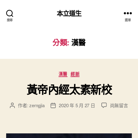
本立道生
搜尋
選單
分類:
漢醫
分
漢醫
經脈
類
黃帝內經太素新校
在
作者:
zerngjia
2020 年 5 月 27 日
尚無留言
文
文
〈
章
章
黃
作
發
帝
者
佈
內
日