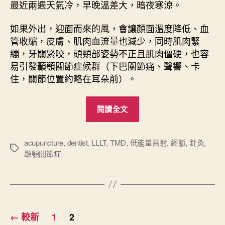
最近兩週天氣冷，早晚溫差大，暗夜寒涼。
如果外出，迎面而來的風，會讓顏面溫度降低、血
管收縮，皮膚、肌肉血流量也減少，同時肌肉緊
繃，牙關緊咬，頭頸部姿勢不正且肌肉僵硬，也容
易引發顳顎關節症候群（下巴關節痛、聲響、卡
住，關節位置約略在耳朵前）。
“
閱讀全文
天
冷
與
acupuncture
,
dentist
,
LLLT
,
TMD
,
低能量雷射
,
經脈
,
針灸
,
標
顳顎關節症
顳
籤
顎
關
節
文
障
←
較新
1
2
礙