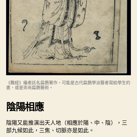
《難經》編者託名扁鵲著作，可能是古代扁鵲學派醫者寫給學生的
書，或是崇尚扁鵲醫術。
陰陽相應
陰陽又能推演出天人地（相應於陽、中、陰），三
部九候如此，三焦、切脈亦是如此。