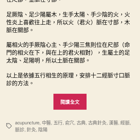
足厥陰、足少陽屬木，生手太陽、手少陰的火，火
性炎上喜歡往上走，所以火（君火）脈在寸部，木
脈在關部。
屬相火的手厥陰心主、手少陽三焦則位在尺部（命
門的相火在下，與在上的君火相對），生屬土的足
太陰、足陽明，所以土脈在關部。
以上是依據五行相生的原理，安排十二經脈寸口脈
診的方法。
“
閱讀全文
難
經
心
acupuncture
,
中醫
,
五行
,
俞穴
,
古典
,
古典針灸
,
漢醫
,
經脈
,
標
脈診
,
針灸
,
陰陽
要
籤
（