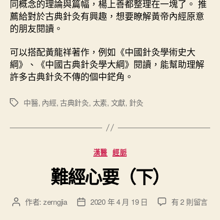
同概念的理論與篇幅，楊上善都整理在一塊了。 推
薦給對於古典針灸有興趣，想要瞭解黃帝內經原意
的朋友閱讀。
可以搭配黃龍祥著作，例如《中國針灸學術史大
綱》、《中國古典針灸學大綱》閱讀，能幫助理解
許多古典針灸不傳的個中鋩角。
中醫
,
內經
,
古典針灸
,
太素
,
文獻
,
針灸
標
籤
分
漢醫
經脈
類
難經心要（下）
在
作者:
zerngjia
2020 年 4 月 19 日
有 2 則留言
文
文
〈
章
章