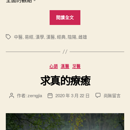
“
閱讀全文
陰
陽
雌
中醫
,
易經
,
漢學
,
漢醫
,
經典
,
陰陽
,
雌雄
標
籤
雄
略
記
分
心語
漢醫
牙醫
”
類
求真的療癒
在
作者:
zerngjia
2020 年 3 月 22 日
尚無留言
文
文
〈
章
章
求
作
發
真
者
佈
的
日
療
期