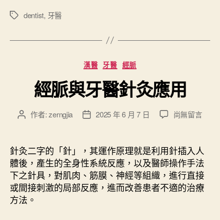
O
P
dentist
,
牙醫
標
籤
e
x
口
分
漢醫
牙醫
經脈
培
類
好
經脈與牙醫針灸應用
姿
勢
在
作者:
zerngjia
2025 年 6 月 7 日
尚無留言
文
文
練
〈
章
章
習
經
作
發
脈
”
者
佈
針灸二字的「針」，其運作原理就是利用針插入人
與
日
體後，產生的全身性系統反應，以及醫師操作手法
牙
期
下之針具，對肌肉、筋膜、神經等組織，進行直接
醫
或間接刺激的局部反應，進而改善患者不適的治療
針
方法。
灸
應