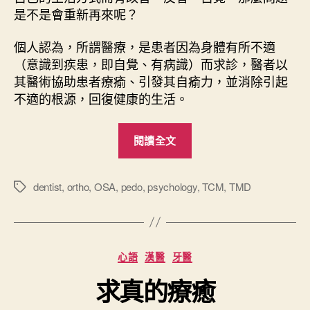
是不是會重新再來呢？
個人認為，所謂醫療，是患者因為身體有所不適
（意識到疾患，即自覺、有病識）而求診，醫者以
其醫術協助患者療瘉、引發其自瘉力，並消除引起
不適的根源，回復健康的生活。
“
閱讀全文
談
醫
療
dentist
,
ortho
,
OSA
,
pedo
,
psychology
,
TCM
,
TMD
標
籤
本
質
與
分
心語
漢醫
牙醫
牙
類
科
求真的療癒
整