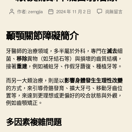
”
在
作者:
zerngjia
2024 年 11 月 2 日
尚無留言
文
文
〈
章
章
顳
作
發
顎
者
佈
顳顎關節障礙簡介
關
日
節
期
牙醫師的治療領域，多半屬於外科，專門在
障
細
滅去
礙
菌、
異物（如牙結石等）與損壞的齒質結構，
移除
雷
接著
，例如補蛀牙、作假牙贗復、種植牙等。
重建
射
治
而另一大類治療，則是以
影響身體發生生理性改變
療
的方式，來引導骨骼發育、擴大牙弓、移動牙齒位
〉
置等，來達到更理想或更偏好的咬合狀態與外觀，
中
例如齒顎矯正。
多因素複雜問題