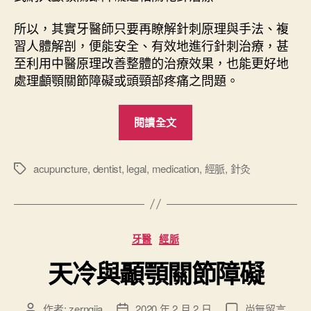
所以，其實牙醫師只要再瞭解針刺原理與手法、複
習人體解剖，便能安全、有效地進行針刺治療，甚
至利用中醫原理改善整體的治療效果，也能更好地
處理顱顎關節障礙或頭頸部疼痛之問題。
“
閱讀全文
牙
醫
師
acupuncture
,
dentist
,
legal
,
medication
,
經脈
,
針灸
標
籤
與
針
灸
分
牙醫
經脈
”
類
天冷與顳顎關節障礙
在
作者:
zerngjia
2020 年 2 月 2 日
尚無留言
文
文