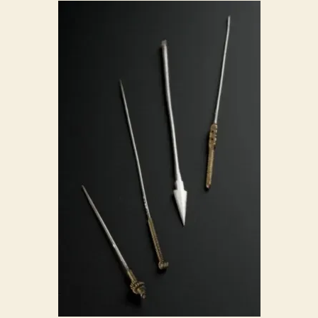
用
〉
中