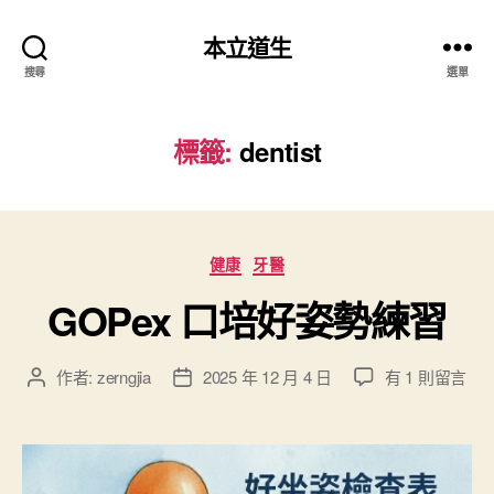
本立道生
搜尋
選單
標籤:
dentist
分
健康
牙醫
類
GOPex 口培好姿勢練習
在
作者:
zerngjia
2025 年 12 月 4 日
有 1 則留言
文
文
〈
章
章
G
作
發
O
者
佈
P
日