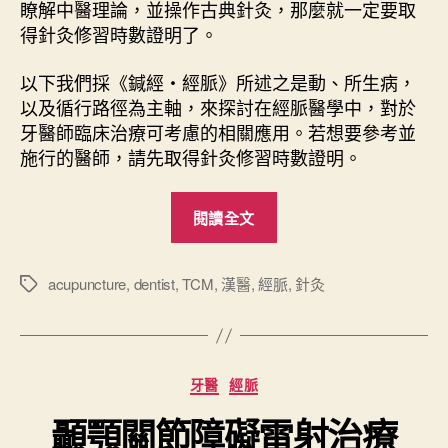
瞭解中醫理論，並操作古典針灸，那麼就一定要取
得針灸修習時數證明了。
以下我們採《鍼經・經脈》所述之是動、所生病，
以及循行路徑為主軸，來探討在經脈醫學中，對於
牙醫師臨床治療可考慮的相關應用。若想要參考並
施行的醫師，請先取得針灸修習時數證明。
“
閱讀全文
經
脈
與
acupuncture
,
dentist
,
TCM
,
漢醫
,
經脈
,
針灸
標
籤
牙
醫
針
分
牙醫
經脈
灸
類
應
顳顎關節障礙雷射治療
用