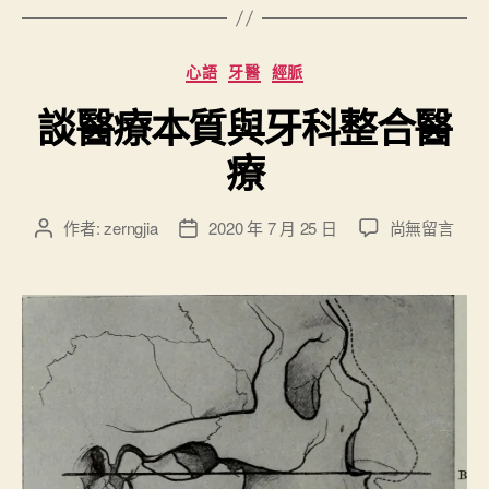
分
野
分
心語
牙醫
經脈
？
類
談醫療本質與牙科整合醫
”
療
在
作者:
zerngjia
2020 年 7 月 25 日
尚無留言
文
文
〈
章
章
談
作
發
醫
者
佈
療
日
本
期
質
與
牙
科
整