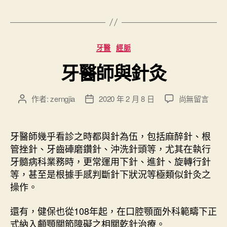
籤
癒
”
分
牙醫
經脈
類
牙醫師與針灸
在
作者:
zerngjia
2020 年 2 月 8 日
尚無留言
文
文
〈
章
章
牙
作
發
醫
者
佈
牙醫師幾乎看診之時都與針為伍，包括麻醉針、根
師
日
管挫針、牙齒硨磨鑽針、沖洗針頭等，尤其在執行
與
期
牙髓病科業務時，更常運用下針、進針、旋轉行針
針
等，甚至是根據手感判斷針下狀況等極類似針灸之
灸
操作。
〉
中
還有，健保也從108年起，在口腔顎面外科範疇下正
式納入顱顎關節障礙之相關乾針治療。