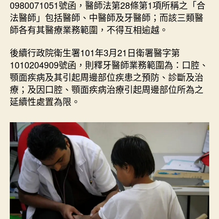
日
0980071051號函，醫師法第28條第1項所稱之「合
術
期
法醫師」包括醫師、中醫師及牙醫師；而該三類醫
的
師各有其醫療業務範圍，不得互相逾越。
分
野
後續行政院衛生署101年3月21日衛署醫字第
？
1010204909號函，則釋牙醫師業務範圍為：口腔、
〉
中
顎面疾病及其引起周邊部位疾患之預防、診斷及治
療；及因口腔、顎面疾病治療引起周邊部位所為之
延續性處置為限。