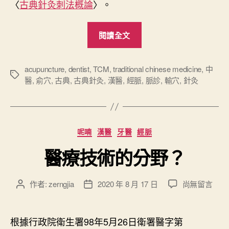
〈
古典針灸刺法概論
〉。
“
閱讀全文
古
典
針
acupuncture
,
dentist
,
TCM
,
traditional chinese medicine
,
中
標
醫
,
俞穴
,
古典
,
古典針灸
,
漢醫
,
經脈
,
脈診
,
輸穴
,
針灸
灸
籤
導
論
”
分
呢喃
漢醫
牙醫
經脈
類
醫療技術的分野？
在
作者:
zerngjia
2020 年 8 月 17 日
尚無留言
文
文
〈
章
章
醫
作
發
療
者
佈
根據行政院衛生署98年5月26日衛署醫字第
技