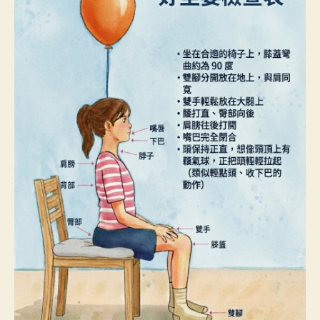
e
期
x
口
培
好
姿
勢
練
習
〉
中