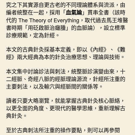
究之下其實源自更古老的不同理論體系與流派，由
編者統整在一起，採用「
」貫串全書（該時
血氣論
代的 The Theory of Everything，取代過去馬王堆醫
書時期「用砭啟脈治癰腫」的血脈論），設立標準
診療規範，定為針經。
本文的古典針灸採基本定義，即以《內經》、《難
經》兩大經典為本的針灸治療思想、理論與技術。
本文集中討論診法與刺法，統整脈診演變由來，十
二經脈、奇經八脈的經脈理論源流，針經所注重的
主要刺法，以及輸穴與經脈間的關係等。
讀者只要大略瀏覽，就能掌握古典針灸核心脈絡，
以更全面的角度、更現代的醫學思維，重新理解古
典針灸。
至於古典刺法所注重的操作要點，則可以再參閱