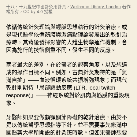
十八、十九世紀中國針灸用針具，
Wellcome Library, London
著作
權所有，CC-by 4.0 授權
依循傳統針灸理論與經脈思想執行的針灸治療，或
是現代醫學依循筋膜與激痛點理論發展出的乾針治
療時，其背後發揮影響的人體生物學運作機制，會
因為施行的技術側重不同，發生不同的反應。
兩者最大的差別，在於醫者的觀察角度，以及想達
成的操作目標不同。例如，古典針灸期待的是「氣
滿自搖」——血液循環系統共振增強現象；而現代
乾針則期待「局部躍動反應 (LTR, local twitch
response)」——神經系統對於肌肉與筋膜的重設現
象。
牙醫師如果要做顱顎關節障礙的乾針治療，由於不
是以傳統醫學思想指導下針，並不需要事先修滿中
國醫藥大學所開設的針灸班時數。但如果醫師想要