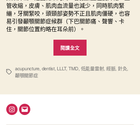
管收縮，皮膚、肌肉血流量也減少，同時肌肉緊
繃，牙關緊咬，頭頸部姿勢不正且肌肉僵硬，也容
易引發顳顎關節症候群（下巴關節痛、聲響、卡
住，關節位置約略在耳朵前）。
“
閱讀全文
天
冷
與
acupuncture
,
dentist
,
LLLT
,
TMD
,
低能量雷射
,
經脈
,
針灸
,
標
顳顎關節症
顳
籤
顎
關
節
障
I
電
礙
n
子
”
s
郵
t
件