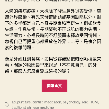
人體的疾病疼痛，大概除了發生意外災害受傷、突
遭外界感染、有先天發育問題或基因缺陷以外，剩
下的多半都是自己本身長期累積而衍生。例如飲食
失調、作息失常、長期姿勢不正或肌肉張力失調、
生活壓力、心裡長時間不舒服而未釋放受困情緒、
忽視自己而把重心都投放在外界……等，是複合因
素的複雜問題。
像是牙齒蛀到會痛，如果從客觀點把時間軸拉遠來
看，問題的原因最早來說是「不在意自己」的牙
齒，那麼人怎麼會變成這樣的呢？
“
閱讀全文
求
真
的
acupuncture
,
dentist
,
medication
,
psychology
,
reiki
,
TCM
,
標
traditional chinese medicine
療