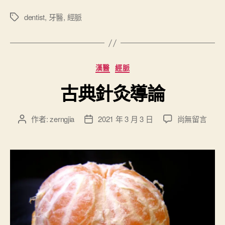
顎
關
dentist
,
牙醫
,
經脈
標
籤
節
障
礙
分
漢醫
經脈
雷
類
射
古典針灸導論
治
療
在
作者:
zerngjia
2021 年 3 月 3 日
尚無留言
文
文
”
〈
章
章
古
作
發
典
者
佈
針
日
灸
期
導
論
〉
中