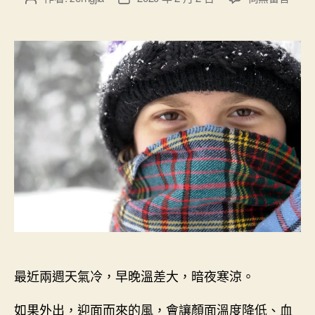
〈
章
章
天
作
發
冷
者
佈
與
日
顳
期
顎
關
節
障
礙
〉
中
最近兩週天氣冷，早晚溫差大，暗夜寒涼。
如果外出，迎面而來的風，會讓顏面溫度降低、血