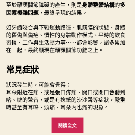
至於顳顎關節障礙的產生，則是
的
身體整體結構
多
，最終呈現的結果。
因素複雜問題
如牙齒咬合與下顎運動路徑、肌筋膜的狀態、身體
的舊傷與傷疤、慣性的身體動作模式、平時的飲食
習慣、工作與生活壓力等⋯⋯都會影響，諸多累加
在一起，最終顯現在顳顎關節功能之上。
常見症狀
狀況發生時，可能會覺得：
耳朵附近在痛、或是張口疼痛、開口或閉口會聽到
喀、噠的聲音，或是有捻紙的沙沙聲等症狀，嚴重
時甚至有耳鳴、頭痛、耳朵內也痛的現象。
“
閱讀全文
顳