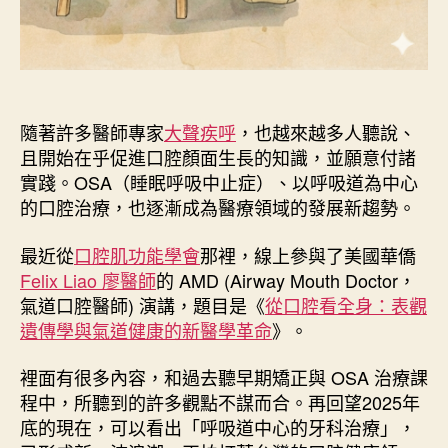
隨著許多醫師專家
大聲疾呼
，也越來越多人聽說、
且開始在乎促進口腔顏面生長的知識，並願意付諸
實踐。OSA（睡眠呼吸中止症）、以呼吸道為中心
的口腔治療，也逐漸成為醫療領域的發展新趨勢。
最近從
口腔肌功能學會
那裡，線上參與了美國華僑
Felix Liao 廖醫師
的 AMD (Airway Mouth Doctor，
氣道口腔醫師) 演講，題目是《
從口腔看全身：表觀
遺傳學與氣道健康的新醫學革命
》。
裡面有很多內容，和過去聽早期矯正與 OSA 治療課
程中，所聽到的許多觀點不謀而合。再回望2025年
底的現在，可以看出「呼吸道中心的牙科治療」，