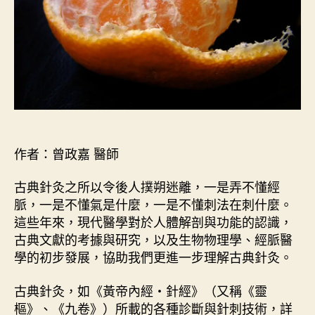
作者：曾政嘉 醫師
古典針灸之所以令後人撲朔迷離，一是弄不懂經
脈，一是不懂氣是什麼，一是不懂刺法在刺什麼。
這些年來，現代醫學對於人體解剖與功能的認識，
古典文獻的考據與研究，以及生物物理學、經脈醫
學的初步發展，協助我們更進一步理解古典針灸。
古典針灸，如《黃帝內經・針經》（又稱《靈
樞》、《九卷》）所載的各種診斷與針刺技術，詳