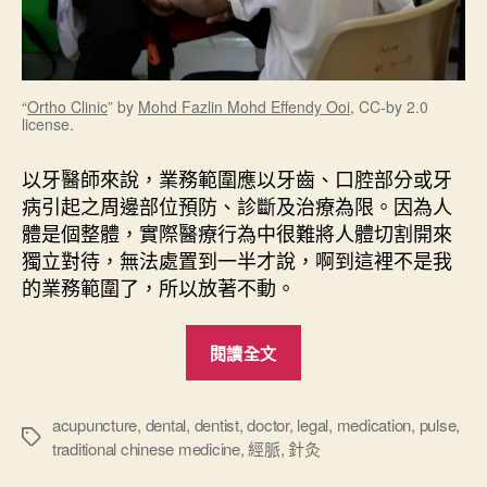
“
Ortho Clinic
” by
Mohd Fazlin Mohd Effendy Ooi
, CC-by 2.0
license.
以牙醫師來說，業務範圍應以牙齒、口腔部分或牙
病引起之周邊部位預防、診斷及治療為限。因為人
體是個整體，實際醫療行為中很難將人體切割開來
獨立對待，無法處置到一半才說，啊到這裡不是我
的業務範圍了，所以放著不動。
“
閱讀全文
醫
療
技
acupuncture
,
dental
,
dentist
,
doctor
,
legal
,
medication
,
pulse
,
標
traditional chinese medicine
,
經脈
,
針灸
術
籤
的