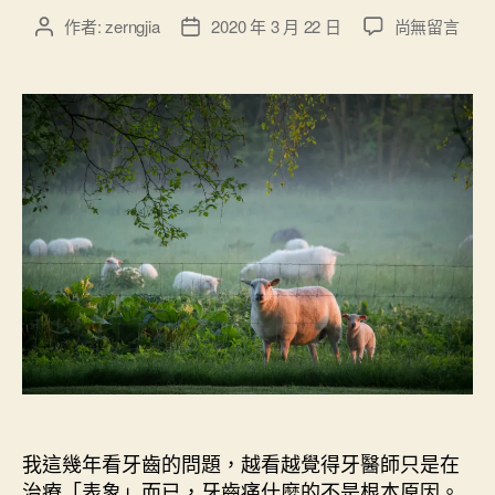
合
在
作者:
zerngjia
2020 年 3 月 22 日
尚無留言
文
文
醫
〈
章
章
療
求
作
發
真
”
者
佈
的
日
療
期
癒
〉
中
我這幾年看牙齒的問題，越看越覺得牙醫師只是在
治療「表象」而已，牙齒痛什麼的不是根本原因。