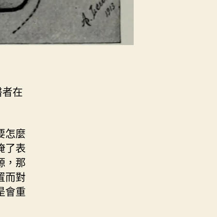
醫者在
要怎麼
掩了表
源，那
置而對
是會重