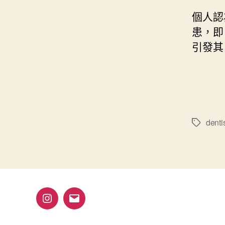
個人認
患，即
引發其
denti
標
籤
Instagram
電
子