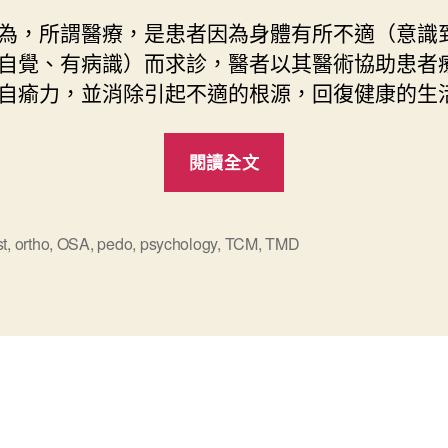
為，所謂醫療，是患者因為身體有所不適（意識
自覺、有病識）而求診，醫者以其醫術協助患者
自瘉力，並消除引起不適的根源，回復健康的生
“談
閱讀全文
醫
療
本
st
,
ortho
,
OSA
,
pedo
,
psychology
,
TCM
,
TMD
質
與
牙
科
整
合