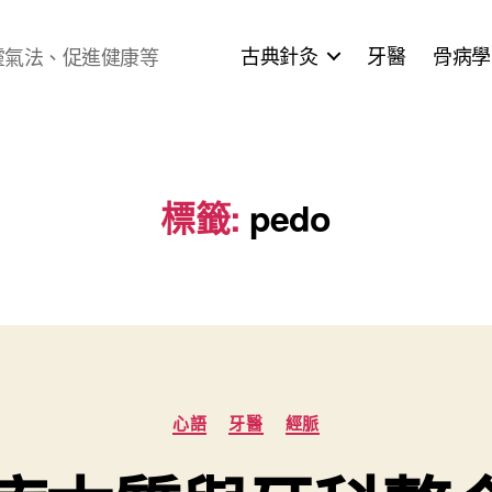
古典針灸
牙醫
骨病學
靈氣法、促進健康等
標籤:
pedo
分
心語
牙醫
經脈
類