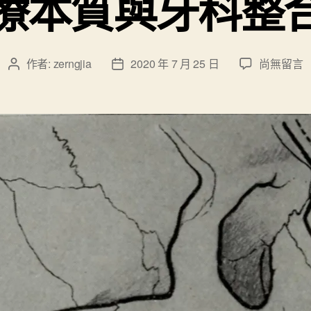
療本質與牙科整
在
作者:
zerngjia
2020 年 7 月 25 日
尚無留言
文
文
〈談
章
章
醫
作
發
療
者
佈
本
日
質
期
與
牙
科
整
合
醫
療〉
中