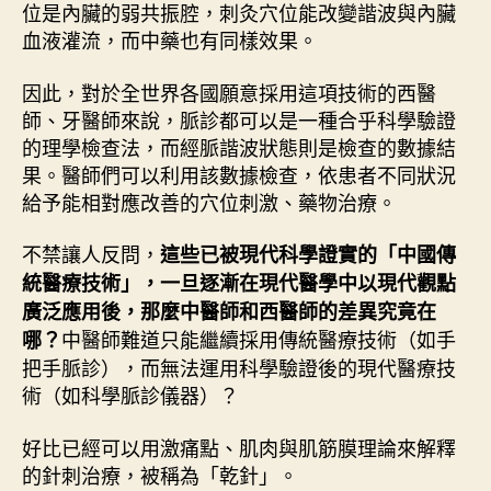
位是內臟的弱共振腔，刺灸穴位能改變諧波與內臟
血液灌流，而中藥也有同樣效果。
因此，對於全世界各國願意採用這項技術的西醫
師、牙醫師來說，脈診都可以是一種合乎科學驗證
的理學檢查法，而經脈諧波狀態則是檢查的數據結
果。醫師們可以利用該數據檢查，依患者不同狀況
給予能相對應改善的穴位刺激、藥物治療。
不禁讓人反問，
這些已被現代科學證實的
「
中國傳
統醫療技術」，一旦逐漸在現代醫學中以現代觀點
廣泛應用後，那麼中醫師和西醫師的差異究竟在
中醫師難道只能繼續採用傳統醫療技術（如手
哪？
把手脈診），而無法運用科學驗證後的現代醫療技
術（如科學脈診儀器）？
好比已經可以用激痛點、肌肉與肌筋膜理論來解釋
的針刺治療，被稱為「乾針」。