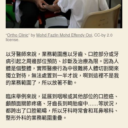
“
Ortho Clinic
” by
Mohd Fazlin Mohd Effendy Ooi
, CC-by 2.0
license.
以牙醫師來說，業務範圍應以牙齒、口腔部分或牙
病引起之周邊部位預防、診斷及治療為限。因為人
體是個整體，實際醫療行為中很難將人體切割開來
獨立對待，無法處置到一半才說，啊到這裡不是我
的業務範圍了，所以放著不動。
臨床舉例來說，延展到咽喉或其他部位的口腔癌、
顱顏面關節疼痛、牙齒長到畸胎瘤中……等狀況，
都跨出了口腔範疇，所以牙科時常會和耳鼻喉科、
整形外科的業務範圍重疊。