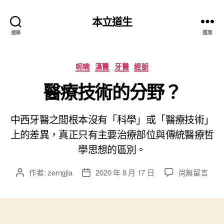
本立道生
搜尋
選單
分
呢喃
漢醫
牙醫
經脈
類
醫療技術的分野？
中西牙醫之間根本沒有「科學」或「醫療技術」
上的差異，真正只有主要治療部位與傳統醫療哲
學思想的區別。
在
作者:
zerngjia
2020 年 8 月 17 日
尚無留言
文
文
〈
章
章
醫
作
發
療
者
佈
技
日