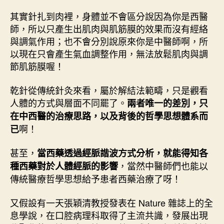
其實針扎到肉裡，身體並不會區分說因為你是西醫
師，所以只產生出肌肉與肌筋膜的效果而沒有經絡
與調氣作用；也不會分別說原來你是中醫師啊，所
以現在只會產生氣血調整作用，無法放鬆肌肉與調
節肌筋膜喔！
乾針從傳統針灸來看，屬於解結法範疇，只是觀看
人體的方式與層面不同罷了。
兩者唯一的差別，只
在中西醫的治療思路，以及背後的哲學思想體系而
啊！
已
甚至，
當西藥透過經脈諧波方式分析，就能得知各
，當然中醫師們也能以
種西藥對於人體經脈的影響
傳統醫療哲學思想給予患者西藥治療了呀！
又假設有一天張穎清教授發表在 Nature 雜誌上的全
息學說，在口腔病理科取得了主流共識，發展出現