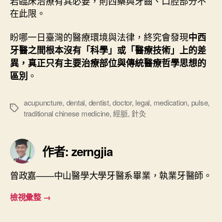
若臨床治療有其必要，則西藥與牙齒、口腔部分不
在此限。
盼哪一日臺灣的醫療環境與法律，終究會發現
中西
牙醫之間根本沒有「科學」或「醫療技術」上的差
異，真正只有主要治療部位與傳統醫療哲學思想的
。
區別
acupuncture
,
dental
,
dentist
,
doctor
,
legal
,
medication
,
pulse
,
標
traditional chinese medicine
,
經脈
,
針灸
籤
作者: zerngjia
曾政嘉——中山醫學大學牙醫系畢業，執業牙醫師。
檢視彙整
→