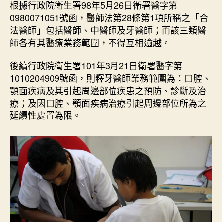
術
根據行政院衛生署98年5月26日衛署醫字第
期
的
0980071051號函，醫師法第28條第1項所稱之「合
分
法醫師」包括醫師、中醫師及牙醫師；而該三類醫
野
師各有其醫療業務範圍，不得互相逾越。
？
〉
後續行政院衛生署101年3月21日衛署醫字第
中
1010204909號函，則釋牙醫師業務範圍為：口腔、
顎面疾病及其引起周邊部位疾患之預防、診斷及治
療；及因口腔、顎面疾病治療引起周邊部位所為之
延續性處置為限。