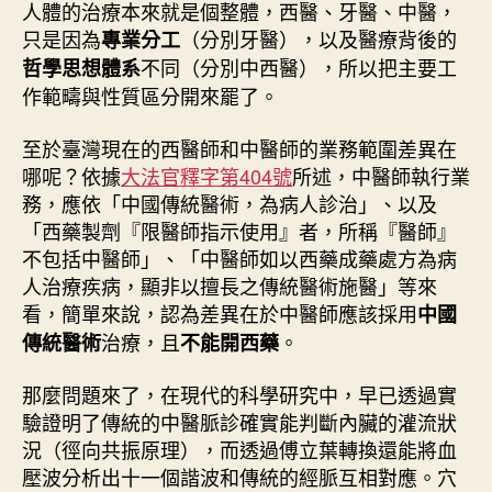
人體的治療本來就是個整體，西醫、牙醫、中醫，
只是因為
（分別牙醫），以及醫療背後的
專業分工
不同（分別中西醫），所以把主要工
哲學思想體系
作範疇與性質區分開來罷了。
至於臺灣現在的西醫師和中醫師的業務範圍差異在
哪呢？依據
大法官釋字第404號
所述，中醫師執行業
務，應依「中國傳統醫術，為病人診治」、以及
「西藥製劑『限醫師指示使用』者，所稱『醫師』
不包括中醫師」、「中醫師如以西藥成藥處方為病
人治療疾病，顯非以擅長之傳統醫術施醫」等來
看，簡單來說，認為差異在於中醫師應該採用
中國
治療，且
。
傳統醫術
不能開西藥
那麼問題來了，在現代的科學研究中，早已透過實
驗證明了傳統的中醫脈診確實能判斷內臟的灌流狀
況（徑向共振原理），而透過傅立葉轉換還能將血
壓波分析出十一個諧波和傳統的經脈互相對應。穴