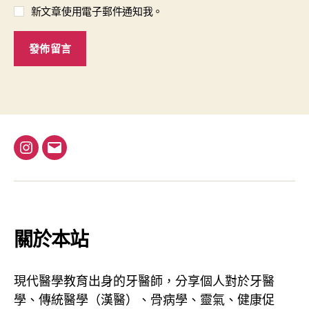
新文章使用電子郵件通知我。
I
電
n
子
s
郵
t
件
a
地
關於本站
g
址
r
現代醫學教育出身的牙醫師，分享個人對於牙醫
a
學、傳統醫學（漢醫）、骨病學、靈氣、健康促
m