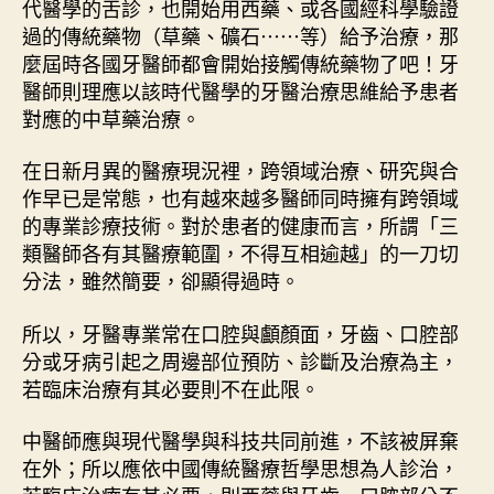
代醫學的舌診，也開始用西藥、或各國經科學驗證
過的傳統藥物（草藥、礦石⋯⋯等）給予治療，那
麼屆時各國牙醫師都會開始接觸傳統藥物了吧！牙
醫師則理應以該時代醫學的牙醫治療思維給予患者
對應的中草藥治療。
在日新月異的醫療現況裡，跨領域治療、研究與合
作早已是常態，也有越來越多醫師同時擁有跨領域
的專業診療技術。對於患者的健康而言，所謂「三
類醫師各有其醫療範圍，不得互相逾越」的一刀切
分法，雖然簡要，卻顯得過時。
所以，牙醫專業常在口腔與顱顏面，牙齒、口腔部
分或牙病引起之周邊部位預防、診斷及治療為主，
若臨床治療有其必要則不在此限。
中醫師應與現代醫學與科技共同前進，不該被屏棄
在外；所以應依中國傳統醫療哲學思想為人診治，