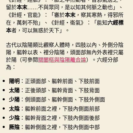
留於
……不與眾同，是以知其何脈之動也」、
本末
《針經・官能》：「審於
，察其寒熱，得邪所
本末
在，萬刺不殆」、《針經・衛氣》：「能知
六經標
者，可以無惑於天下」。
本
古代以陰陽類比觀察人體時，四肢以內、外側分陰
陽，軀幹以表、裡分陰陽，頭面部無內外表裡只屬
於陽（可參閱
關闔樞與陰陽離合論
）。六經分部
為：
：正頭面部、軀幹前面、下肢前面
陽明
：正後頭部、軀幹背面、下肢背面
太陽
：側頭面部、軀幹側面、下肢外側面
少陽
：軀幹前面之裡，下肢內側面前部
太陰
：軀幹背面之裡，下肢內側面後部
少陰
：軀幹側面之裡，下肢內側面中部
厥陰