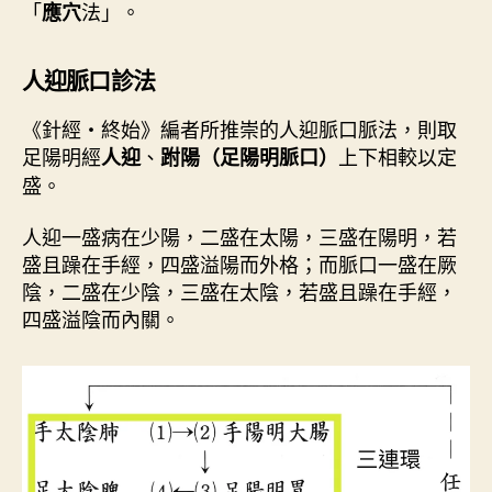
「
法」。
應穴
人迎脈口診法
《針經・終始》編者所推崇的人迎脈口脈法，則取
足陽明經
、
上下相較以定
人迎
跗陽（足陽明脈口）
盛。
人迎一盛病在少陽，二盛在太陽，三盛在陽明，若
盛且躁在手經，四盛溢陽而外格；而脈口一盛在厥
陰，二盛在少陰，三盛在太陰，若盛且躁在手經，
四盛溢陰而內關。