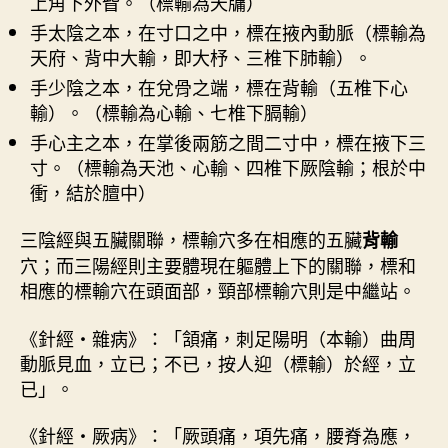
上角下外眥。（標輸為天牖）
手太陰之本，在寸口之中，標在掖內動脈（標輸為
天府、背中大輸，即大杼、三椎下肺輸）。
手少陰之本，在兌骨之端，標在背輸（五椎下心
輸）。（標輸為心輸、七椎下膈輸）
手心主之本，在掌後兩筋之間二寸中，標在掖下三
寸。（標輸為天池、心輸、四椎下厥陰輸；根於中
衝，結於膻中）
三陰經與五臟關聯，標輸穴多在相應的五臟
背輸
穴；而三陽經則主要體現在軀體上下的關聯，標和
相應的標輸穴在頭面部，頸部標輸穴則是中繼站。
《針經・雜病》：「頷痛，刺足陽明（本輸）曲周
動脈見血，立已；不已，按人迎（標輸）於經，立
已」。
《針經・厥病》：「厥頭痛，項先痛，腰脊為應，