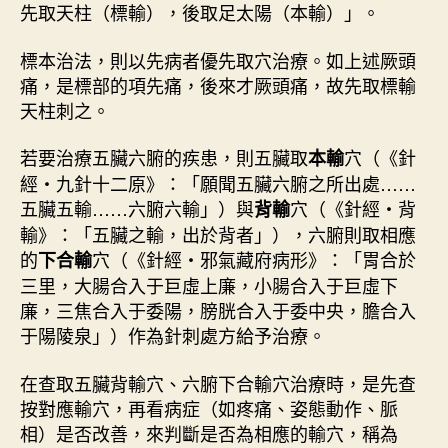
先取天柱（標輸），後取足太陽（本輸）」。
標本治法，則以先病者優先取穴治療。如上述厥頭
痛，是標部的項先痛，後來才厥頭痛，故先取標輸
天柱刺之。
若要治療五臟六腑的疾患，則五臟取
穴（《針
本輸
經・九針十二原》：「願聞五臟六腑之所出處……
五臟五輸……六腑六輸」）與
穴（《針經・背
背輸
輸》：「五臟之輸，出於背者」），六腑則取相應
的
穴（《針經・邪氣藏府病形》：「胃合於
下合輸
三里，大腸合入于巨虛上廉，小腸合入于巨虛下
廉，三焦合入于委陽，膀胱合入于委中央，膽合入
于陽陵泉」）作為針刺處方給予治療。
在查取五臟背輸穴、六腑下合輸穴治療時，是先查
按對應輸穴，再看病症（如疼痛、姿態動作、脈
相）是否改善，來判斷是否為相應的輸穴，稱為