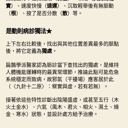
）、速度快慢（
）、沉取輕舉後有無脈動
實
速遲
（
）、按了是否分散（
）等。
根
散
是動則病診獨法★
上下左右比較後，找出與其他位置差異最多的脈點
後，將它定義為
。
獨處
扁鵲學派醫家認為脈診當下查找出的獨處，是維持
人體機能運轉時的最異常環節，推論此點可能危急
系統穩定而致病，故邪氣（干擾場）應客居於此
（〈九針十二原〉：察實與虛，若有若無）。
接著依這些特性診斷出陰陽盛虛，或甚至五行（木
火土金水）、六氣（風木、君火、相火、濕土、燥
金、寒水）狀態，並設計處方給予治療。