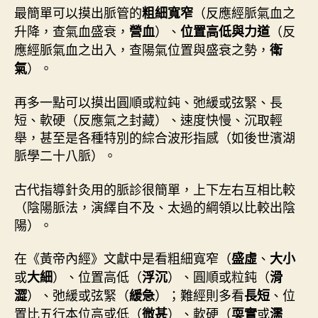
最簡單可以摸出脈管的
（反應經脈氣血之
粗細寬窄
升降，查氣血盛衰，
）、
（反
營血
位置高低與力道
應經脈氣血之出入，查陽氣位置與盛衰之勢，
衛
）。
氣
再多一點可以摸出圓順或粒鈍、弛緩或弦緊、長
短、軟硬（反應氣之封藏）、速度快慢、沉取輕
舉，甚至是各種特別的綜合波形指感（如後世濱湖
脈學二十八脈）。
古代指導針灸用的脈診很簡單，上下左右互相比較
（陰陽脈法，演繹自不及、太過的綱領以比較出陰
陽）。
在《黃帝內經》文獻中是看粗細寬窄（
、
盛虛
大小
或
）、位置高低（
）、圓順或粒鈍（
大細
浮沉
滑
）、弛緩或弦緊（
）；難經則多看
、位
澀
緩急
長短
置比五行本位高或低（
）、軟硬（
或
微甚
耎實
濡