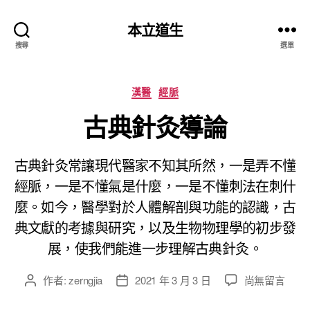
本立道生
搜尋
選單
分
漢醫
經脈
類
古典針灸導論
古典針灸常讓現代醫家不知其所然，一是弄不懂
經脈，一是不懂氣是什麼，一是不懂刺法在刺什
麼。如今，醫學對於人體解剖與功能的認識，古
典文獻的考據與研究，以及生物物理學的初步發
展，使我們能進一步理解古典針灸。
在
作者:
zerngjia
2021 年 3 月 3 日
尚無留言
文
文
〈
章
章
古