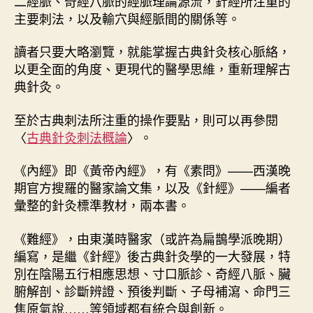
二經脈、奇經八脈的經脈理論源流，針經所注重的
主要刺法，以及輸穴與經脈間的關係等。
讀者只要大略瀏覽，就能掌握古典針灸核心脈絡，
以更全面的角度、更現代的醫學思維，重新理解古
典針灸。
至於古典刺法所注重的操作要點，則可以再參閱
〈
古典針灸刺法概論
〉。
《內經》即《黃帝內經》，有《素問》——西漢晚
期官方搜羅的醫家論文集，以及《針經》——編者
彙整的針灸標準教材，兩本書。
《難經》，由東漢時醫家（或許為扁鵲學派晚期）
編寫，是繼《針經》後古典針灸學的一大發展，特
別在陰陽五行相應思想、寸口脈診、奇經八脈、臟
腑解剖、診斷辨證、預後判斷、子母補瀉、命門三
焦原氣說……等領域都有統合與創新。