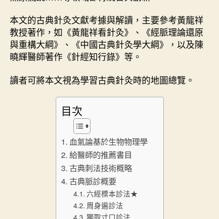
本文的古典針灸文獻考據與解讀，主要參考黃龍祥
教授著作，如《黃龍祥看針灸》、《經脈理論還原
與重構大綱》、《中國古典針灸學大綱》，以及陳
曉輝醫師著作《針經知行錄》等。
讀者可將本文視為學習古典針灸時的地圖總覽。
目次
血氣論基於生物物理學
給醫師的推薦書目
古典刺法技術概略
古典脈診概要
六經標本診法★
周身遍診法
獨取寸口診法