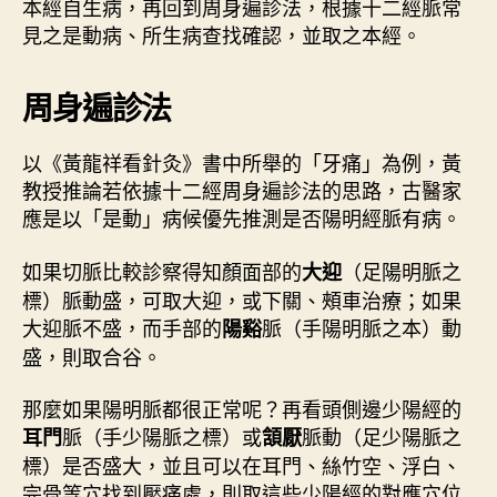
本經自生病，再回到周身遍診法，根據十二經脈常
見之是動病、所生病查找確認，並取之本經。
周身遍診法
以《黃龍祥看針灸》書中所舉的「牙痛」為例，黃
教授推論若依據十二經周身遍診法的思路，古醫家
應是以「是動」病候優先推測是否陽明經脈有病。
如果切脈比較診察得知顏面部的
（足陽明脈之
大迎
標）脈動盛，可取大迎，或下關、頰車治療；如果
大迎脈不盛，而手部的
脈（手陽明脈之本）動
陽谿
盛，則取合谷。
那麼如果陽明脈都很正常呢？再看頭側邊少陽經的
脈（手少陽脈之標）或
脈動（足少陽脈之
耳門
頷厭
標）是否盛大，並且可以在耳門、絲竹空、浮白、
完骨等穴找到壓痛處，則取這些少陽經的對應穴位