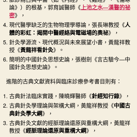
論》）的根基，郭育誠醫師《
上池之水—漢醫的祕
》，
密
現代醫學缺乏的生物物理學導論，張長琳教授《
人
》，
體的彩虹：揭開中醫經絡與電磁場的奧祕
針灸學源流、現代概況與未來展望小書，黃龍祥教
授《
》。
黃龍祥看針灸
簡明的中國針灸思想史論，張樹劍《言古驗今—中
國針灸思想史論》。
進階的古典文獻資料與臨床診療參考書目則有：
古典針法臨床實踐，陳曉輝醫師《
》，
針經知行錄
古典針灸學理論與架構大綱，黃龍祥教授《
中國古
》，
典針灸學大綱
古典針灸文獻的經脈理論還原與重構大綱，黃龍祥
教授《
》，
經脈理論還原與重構大綱