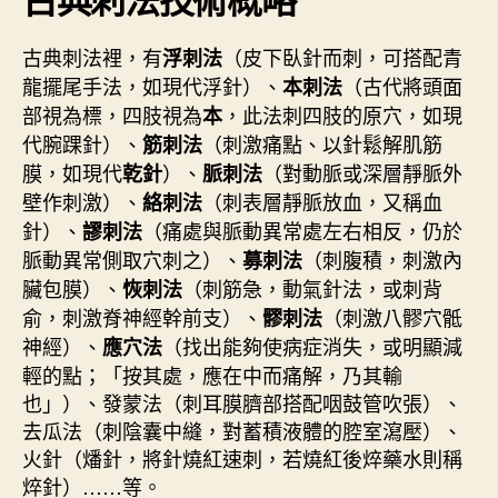
古典刺法裡，有
（皮下臥針而刺，可搭配青
浮刺法
龍擺尾手法，如現代浮針）、
（古代將頭面
本刺法
部視為標，四肢視為
，此法刺四肢的原穴，如現
本
代腕踝針）、
（刺激痛點、以針鬆解肌筋
筋刺法
膜，如現代
）、
（對動脈或深層靜脈外
乾針
脈刺法
壁作刺激）、
（刺表層靜脈放血，又稱血
絡刺法
針）、
（痛處與脈動異常處左右相反，仍於
謬刺法
脈動異常側取穴刺之）、
（刺腹積，刺激內
募刺法
臟包膜）、
（刺筋急，動氣針法，或刺背
恢刺法
俞，刺激脊神經幹前支）、
（刺激八髎穴骶
髎刺法
神經）、
（找出能夠使病症消失，或明顯減
應穴法
輕的點；「按其處，應在中而痛解，乃其輸
也」）、發蒙法（刺耳膜臍部搭配咽鼓管吹張）、
去瓜法（刺陰囊中縫，對蓄積液體的腔室瀉壓）、
火針（燔針，將針燒紅速刺，若燒紅後焠藥水則稱
焠針）……等。