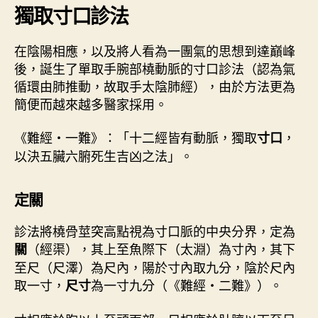
獨取寸口診法
在陰陽相應，以及將人看為一團氣的思想到達巔峰
後，誕生了單取手腕部橈動脈的寸口診法（認為氣
循環由肺推動，故取手太陰肺經），由於方法更為
簡便而越來越多醫家採用。
《難經・一難》：「十二經皆有動脈，獨取
，
寸口
以決五臟六腑死生吉凶之法」。
定關
診法將橈骨莖突高點視為寸口脈的中央分界，定為
（經渠），其上至魚際下（太淵）為寸內，其下
關
至尺（尺澤）為尺內，陽於寸內取九分，陰於尺內
取一寸，
為一寸九分（《難經・二難》）。
尺寸