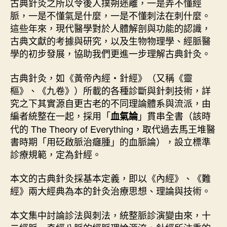
古典針灸之所以令後人撲朔迷離，一是弄不懂經
脈，一是不懂氣是什麼，一是不懂刺法在刺什麼。
這些年來，現代醫學對於人體解剖與功能的認識，
古典文獻的考據與研究，以及生物物理學、經脈醫
學的初步發展，協助我們更進一步理解古典針灸。
古典針灸，如《黃帝內經・針經》（又稱《靈
樞》、《九卷》）所載的各種診斷與針刺技術，詳
究之下其實源自更古老的不同理論體系與流派，由
編者統整在一起，採用「
」貫串全書（該時
血氣論
代的 The Theory of Everything，取代過去馬王堆醫
書時期「用砭啟脈治癰腫」的血脈論），設立標準
診療規範，定為針經。
本文的古典針灸採基本定義，即以《內經》、《難
經》兩大經典為本的針灸治療思想、理論與技術。
本文集中討論診法與刺法，統整脈診演變由來，十