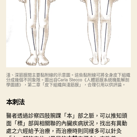
淺、深筋膜間主要黏附線的示意圖。這些黏附線可將全身皮下組織
分成幾個不同象限。圖出自Carla Stecco《人體筋膜系統機能解剖
學圖譜》，第二章「皮下組織與淺筋膜」，合理引用以供評論。
本刺法
醫者透過診察四肢腕踝「本」部之脈，可以推知頭
面「標」部與相關聯的內臟疾病狀況，找出有異動
處之六經給予治療，而治療時則同樣多可以針灸