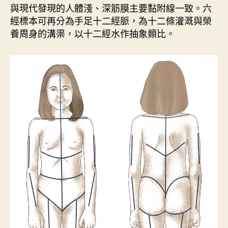
與現代發現的人體淺、深筋膜主要黏附線一致。六
經標本可再分為手足十二經脈，為十二條灌溉與榮
養周身的溝渠，以十二經水作抽象類比。