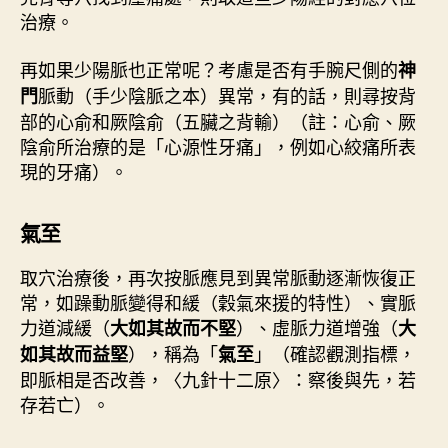
治療。
再如果少陽脈也正常呢？考慮是否有手腕尺側的
神
脈動（手少陰脈之本）異常，有的話，則尋按背
門
部的心俞和厥陰俞（五臟之背輸）（註：心俞、厥
陰俞所治療的是「心源性牙痛」，例如心絞痛所表
現的牙痛）。
氣至
取穴治療後，再次按脈應見到異常脈動逐漸恢復正
常，如躁動脈變得和緩（穀氣來援的特性）、實脈
力道減緩（
）、虛脈力道增強（
大如其故而不堅
大
），稱為「
」（確認觀測指標，
如其故而益堅
氣至
即脈相是否改善，〈九針十二原〉：察後與先，若
存若亡）。