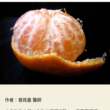
作
發
典
者
佈
針
日
灸
期
導
論
〉
中
作者：曾政嘉 醫師