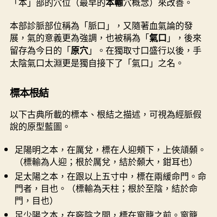
「本」部的穴位（最早的
穴概念）來改善。
本輸
本部診脈部位稱為「脈口」，又隨著血氣論的發
展，氣的意義更為強調，也被稱為「
」，後來
氣口
留存為今日的「
」。在獨取寸口盛行以後，手
原穴
太陰氣口太淵更是獨自接下了「氣口」之名。
標本根結
以下古典所載的標本、根結之描述，可視為經脈假
說的原型藍圖。
足陽明之本，在厲兌，標在人迎頰下，上俠頏顙。
（標輸為人迎；根於厲兌，結於顙大，鉗耳也）
足太陽之本，在跟以上五寸中，標在兩緩命門。命
門者，目也。（標輸為天柱；根於至陰，結於命
門，目也）
足少陽之本，在竅陰之間，標在窗籠之前。窗籠