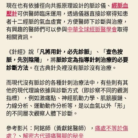
現在也有依據徑向共振原理設計的脈診儀、
經脈血
可供醫師臨床運用，透過儀器直接診察得知患
壓計
者十二經脈的氣血虛實，方便醫師下診斷與治療，
有興趣的醫師們可以參與
中華全球經脈醫學會
取得
相關資訊。
《針經》說「
」、「
凡將用針，必先診脈
查色按
」，將
脈，先別陰陽
脈診定為指導針刺治療的必要
。在古典針灸裡沒有脈診沒有治療。
診斷方法
而現代沒有脈診的各種針刺治療法中，有些則有其
他的現代理論依據與診斷方式（即診察不同的觀測
指標），例如激痛點、神經肌動力學、肌筋膜鏈、
力線分析、運動動作分析等，是以血氣以外「形」
的不同層次觀察人體下診斷。
參考影片：阿銘師（黃獻銘醫師），
痛處不等於傷
處？
、
解密古代頭痛醫腳的秘辛