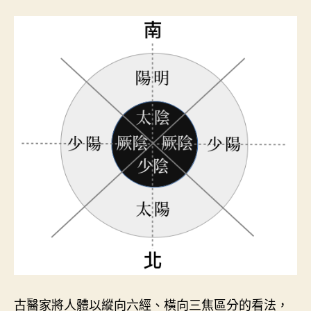
古醫家將人體以縱向六經、橫向三焦區分的看法，