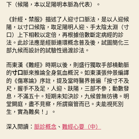
下（候陽，本以足陽明本脈為代表）。
《針經・禁服》描述了人迎寸口脈法，是以人迎候
陽，以寸口候陰，取足陽明人迎、手太陰太淵（寸
口）上下相較以定倍，再根據倍數斷定病經的診
法。此診法應是經脈連環概念普及後，試圖簡化三
部九候而設計的試驗性過渡診法。
而東漢《難經》時期以後，則盛行獨取手部橈動脈
的
脈來推論全身氣血概況。如東漢張仲景編譯
寸口
的《傷寒論》序註，提及當時醫界普遍「按寸不及
尺，握手不及足，人迎、趺陽，三部不參；動數發
息，不滿五十。短期未知決診，九候曾無彷彿。明
堂闕庭，盡不見察，所謂窺管而已。夫能視死別
生，實為難矣！」。
深入閱讀：
脈診概念
、
難經心要（中）