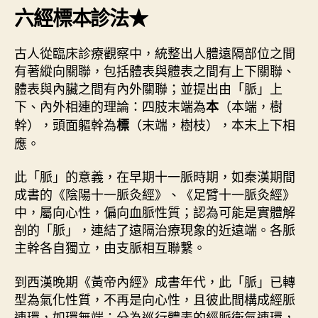
六經標本診法★
古人從臨床診療觀察中，統整出人體遠隔部位之間
有著縱向關聯，包括體表與體表之間有上下關聯、
體表與內臟之間有內外關聯；並提出由「脈」上
下、內外相連的理論：四肢末端為
（本端，樹
本
幹），頭面軀幹為
（末端，樹枝），本末上下相
標
應。
此「脈」的意義，在早期十一脈時期，如秦漢期間
成書的《陰陽十一脈灸經》、《足臂十一脈灸經》
中，屬向心性，偏向血脈性質；認為可能是實體解
剖的「脈」，連結了遠隔治療現象的近遠端。各脈
主幹各自獨立，由支脈相互聯繫。
到西漢晚期《黃帝內經》成書年代，此「脈」已轉
型為氣化性質，不再是向心性，且彼此間構成經脈
連環，如環無端；分為巡行體表的經脈衛氣連環，