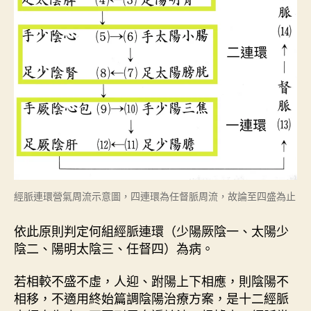
經脈連環營氣周流示意圖，四連環為任督脈周流，故論至四盛為止
依此原則判定何組經脈連環（少陽厥陰一、太陽少
陰二、陽明太陰三、任督四）為病。
若相較不盛不虛，人迎、跗陽上下相應，則陰陽不
相移，不適用終始篇調陰陽治療方案，是十二經脈