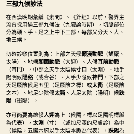
三部九候診法
在西漢晚期彙編《素問》、《針經》以前，醫界主
流曾採用過三部九候法（九臟論時期），切脈部位
分為頭、手、足之上中下三部，每部又分天、人、
地三候。
切確診察位置則為：上部之天候
（頷厭、
顳淺動脈
太陽）、地候
（大迎）、人候
顏面動脈
耳前動脈
（耳門），中部之天手太陰候
（太淵）、地手
寸口
陽明候
（或合谷）、人手少陰候
，下部之
陽谿
神門
天足厥陰候足五里（足厥陰之標）或
（足厥陰
太衝
之本）、地足少陰候
、人足太陰（陽明）候
太谿
趺
（衝陽）。
陽
亦可簡要為總候
為上（候陽，標以足陽明標脈
人迎
為代表），
（寸）（或加尺澤的尺膚診）為中
太淵
（候陰，五臟六腑以手太陰本脈為代表），
為
趺陽