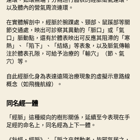
以及體內的營氣周流連環。
在實體解剖中，經脈於腕踝處、頸部、鼠蹊部等關
節交通處，映出可診察其異動的「脈口」或「氣
口」脈動點，還有於體表映出可反應其阻滯的「寒
熱」、「陷下」、「結絡」等表象，以及脈氣傳輸
注於體表孔隙，可給予治療的「輸穴」（節、氣
穴）等。
自此經脈化身為表達遠隔治療現象的虛擬示意路線
概念（如飛機航線）。
同名經一體
「經脈」這種縱向的樹形關係，延續至今表現在手
足經的命名上，同名經為上下一體。
《針經・經脈》：「脈之卒然動者，皆邪氣居之，