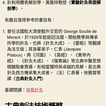
針刺用體表解剖學，黃龍祥教授《
實驗針灸表面解
》。
剖學
有趣且值得參考的書目有：
曾任法國駐大清使館外交官的 George Soulié de
Morant，於1926年起返回法國，開始教學與傳承
所學的針灸，也將《針灸大成》、《靈樞》等翻譯
為法文版；其孫輩弟子，仁表 (Jacques
Pialoux)，將《河圖》、《易經》、《黃帝內
經》、《針灸大成》、《傷寒論》等古典中醫思想
精髓融會貫通，有相當獨特與卓越的見解，是古典
針灸西方傳承集大成者。（法）仁表著，徐雅蓉等
譯《
》
古典針灸入門
基礎閱讀：
我看針灸
古典刺法技術概略