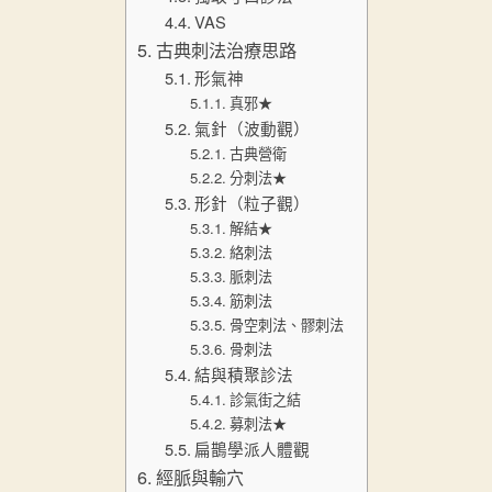
VAS
古典刺法治療思路
形氣神
真邪★
氣針（波動觀）
古典營衛
分刺法★
形針（粒子觀）
解結★
絡刺法
脈刺法
筋刺法
骨空刺法、髎刺法
骨刺法
結與積聚診法
診氣街之結
募刺法★
扁鵲學派人體觀
經脈與輸穴