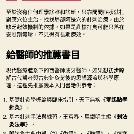
至於沒有任何理學診察和診斷，只靠問問症狀就扎
對應穴位主治、找找局部阿是穴的針刺治療，由於
缺乏起效機制的依據，如果是亂槍打鳥可能只落在
安慰劑範疇，不見得有長期療效。
給醫師的推薦書目
現代醫療體系下的西醫師或牙醫師，如果想初步瞭
解古代醫者與古典針灸背後的思想源流與科學原
理，這裡先推薦幾本入門書籍供參考：
基礎針灸學概論與臨床指引，天下無疾《
零起點學
》，
針灸
基本針刺手法與練習，王富春、馬鐵明主編《
刺法
》，
灸法學
脈診為古典中醫（如《內經》、《難經》、《傷寒