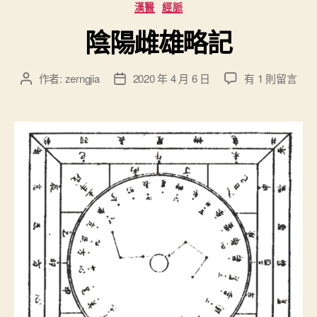
分
漢醫
經脈
”
類
陰陽雌雄略記
在
作者:
zerngjia
2020 年 4 月 6 日
有 1 則留言
文
文
〈
章
章
陰
作
發
陽
者
佈
雌
日
雄
期
略
記
〉
中