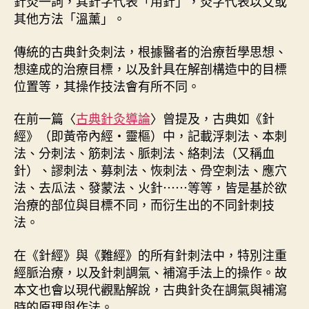
針灸一詞，其針字代表「用針」，灸字代表以艾或
刺
其他方法「溫薰」。
法
概
傳統的古典針灸刺法，根據醫者的治療哲學思想、
論
想達成的治療目標，以及針具在解剖構造中的目標
〉
位置等，其操作技法會有所不同。
中
在前一篇〈
古典針灸導論
〉曾提及，古典如《針
經》（即黃帝內經・靈樞）中，記載浮刺法、本刺
法、分刺法、筋刺法、脈刺法、絡刺法（又稱血
針）、謬刺法、募刺法、恢刺法、骨空刺法、應穴
法、去瓜法、發蒙法、火針⋯⋯等等，皆是基於欲
治療的部位與目標不同，而衍生出的不同針刺技
法。
在《針經》與《難經》的所有針刺法中，特別注重
經脈治療，以及針刺調氣、補瀉手法上的操作。故
本文也會以現代觀點解說，古典針灸在調氣與補瀉
時的原理與作法。