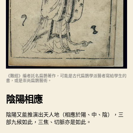
《難經》編者託名扁鵲著作，可能是古代扁鵲學派醫者寫給學生的
書，或是崇尚扁鵲醫術。
陰陽相應
陰陽又能推演出天人地（相應於陽、中、陰），三
部九候如此，三焦、切脈亦是如此。