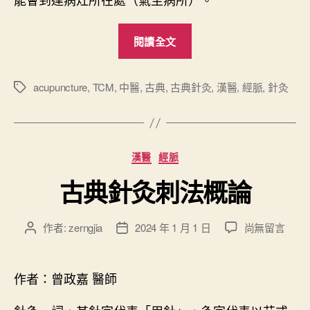
“
閱讀全文
經
脈
醫
acupuncture
,
TCM
,
中醫
,
古典
,
古典針灸
,
漢醫
,
經脈
,
針灸
標
籤
學
與
古
分
漢醫
經脈
典
類
針
古典針灸刺法概論
灸
”
在
作者:
zerngjia
2024 年 1 月 1 日
尚無留言
文
文
〈
章
章
古
作
發
典
者
佈
作者：曾政嘉 醫師
針
日
灸
期