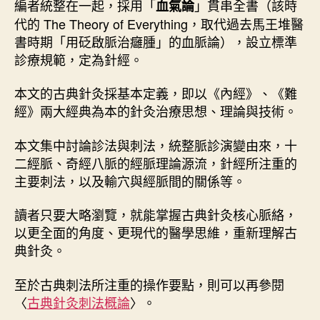
編者統整在一起，採用「
」貫串全書（該時
血氣論
代的 The Theory of Everything，取代過去馬王堆醫
書時期「用砭啟脈治癰腫」的血脈論），設立標準
診療規範，定為針經。
本文的古典針灸採基本定義，即以《內經》、《難
經》兩大經典為本的針灸治療思想、理論與技術。
本文集中討論診法與刺法，統整脈診演變由來，十
二經脈、奇經八脈的經脈理論源流，針經所注重的
主要刺法，以及輸穴與經脈間的關係等。
讀者只要大略瀏覽，就能掌握古典針灸核心脈絡，
以更全面的角度、更現代的醫學思維，重新理解古
典針灸。
至於古典刺法所注重的操作要點，則可以再參閱
〈
古典針灸刺法概論
〉。