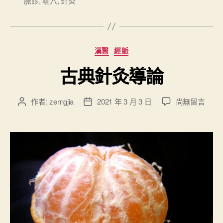
脈診
,
輸穴
,
針灸
灸
籤
刺
法
概
分
漢醫
經脈
論
類
古典針灸導論
”
在
作者:
zerngjia
2021 年 3 月 3 日
尚無留言
文
文
〈
章
章
古
作
發
典
者
佈
針
日
灸
期
導
論
〉
中