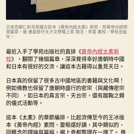
日本京都仁和寺原藏古鈔本《黃帝內經太素》新校，附黃帝內經明
堂篇章，唐 通直郎守太子文學楊上善 撰注，李雲 重校，學苑出版
社。
最近入手了學苑出版社的直排《
黃帝內經太素新
校
》，翻閱了幾個篇章，深深覺得幸好唐朝時中國
和日本有很好的交流，讓這本古籍得以重見天日。
日本真的保留了很多古中國地區的書籍與文化啊！
例如佛教也保留了唐朝時盛行的密宗（與藏傳密宗
不同），如日本的真言宗、天台宗，還有蹴鞠之類
的儀式活動等。
這本《太素》的章節編排，比起流傳至今的王冰版
本《黃帝內經》素問、靈樞還好讀，其中類似的、
同概念的理論與篇幅，楊上善都整理在一塊了。 推