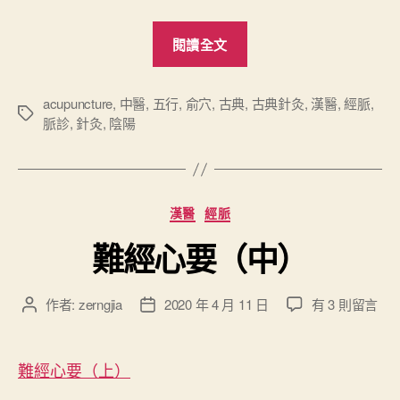
“
閱讀全文
難
經
心
acupuncture
,
中醫
,
五行
,
俞穴
,
古典
,
古典針灸
,
漢醫
,
經脈
,
標
脈診
,
針灸
,
陰陽
要
籤
（
下
）
分
漢醫
經脈
”
類
難經心要（中）
在
作者:
zerngjia
2020 年 4 月 11 日
有 3 則留言
文
文
〈
章
章
難
作
發
經
者
佈
難經心要（上）
心
日