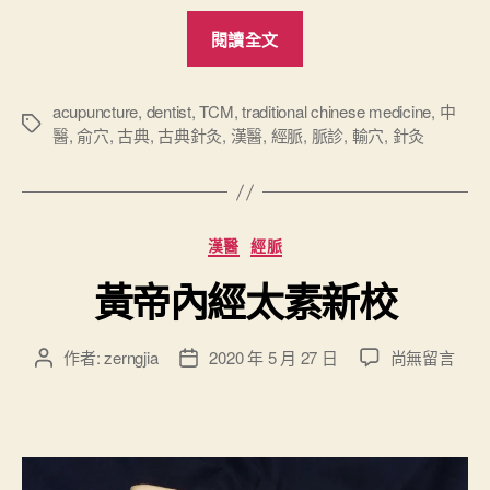
“
閱讀全文
古
典
針
acupuncture
,
dentist
,
TCM
,
traditional chinese medicine
,
中
標
醫
,
俞穴
,
古典
,
古典針灸
,
漢醫
,
經脈
,
脈診
,
輸穴
,
針灸
灸
籤
導
論
”
分
漢醫
經脈
類
黃帝內經太素新校
在
作者:
zerngjia
2020 年 5 月 27 日
尚無留言
文
文
〈
章
章
黃
作
發
帝
者
佈
內
日
經
期