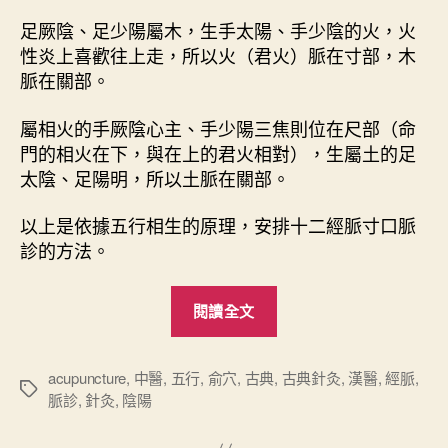
足厥陰、足少陽屬木，生手太陽、手少陰的火，火
性炎上喜歡往上走，所以火（君火）脈在寸部，木
脈在關部。
屬相火的手厥陰心主、手少陽三焦則位在尺部（命
門的相火在下，與在上的君火相對），生屬土的足
太陰、足陽明，所以土脈在關部。
以上是依據五行相生的原理，安排十二經脈寸口脈
診的方法。
“
閱讀全文
難
經
心
acupuncture
,
中醫
,
五行
,
俞穴
,
古典
,
古典針灸
,
漢醫
,
經脈
,
標
脈診
,
針灸
,
陰陽
要
籤
（