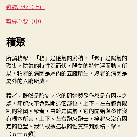
經
者
佈
難經心要（上）
心
日
要
期
難經心要（中）
（
下
）
積聚
〉
中
所謂積聚，「積」是陰氣的累積，「聚」是陽氣的
聚集。陰氣的特性沉而伏，陽氣的特性浮而動。所
以，積者的病因是屬內的五臟所生，聚者的病因是
屬外的六腑所成。
積者，既然是陰氣，它的開始與發作都是有固定之
處，痛起來不會離開這個部位，上下、左右都有限
制的範圍。聚者，由於是陽氣，它的開始與發作沒
有根本所言，上下、左右跑來跑去，痛起來沒有固
定的位置。我們根據這樣的性質來判別積、聚。
（五十五難）