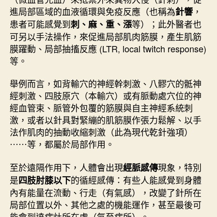
進局部區域的血液循環與免疫反應（也稱為
，
灸
針響
〉
患者可能感覺到
等）；此外醫者也
刺、麻、重、漲
中
可另以手法操作，來促進局部肌肉筋膜，產生肌筋
膜躍動、局部抽搐反應 (LTR, local twitch response)
等。
舉例而言，如背輸穴的神經幹刺激、八髎穴的骶神
經刺激、四肢原穴（本輸穴）或有脈動處穴位的神
經血管束、脈管外包覆的筋膜與自主神經系統刺
激，或者以針具對緊繃的肌筋膜作張力鬆解、以手
法作肌肉的抽動收縮刺激（此為現代乾針強項）
⋯⋯等，都屬於局部作用。
至於遠隔作用下，人體會出現
現象，特別
經脈感傳
是
的循經感傳：有些人能感覺到身體
四肢肘膝以下
內有能量在流動、行走（有氣感），改變了針所在
局部位置以外、其他之處的機能運作，甚至最後可
能會到達病灶所在處（氣至病所）。