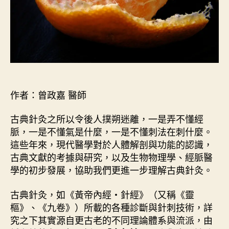
作者：曾政嘉 醫師
古典針灸之所以令後人撲朔迷離，一是弄不懂經
脈，一是不懂氣是什麼，一是不懂刺法在刺什麼。
這些年來，現代醫學對於人體解剖與功能的認識，
古典文獻的考據與研究，以及生物物理學、經脈醫
學的初步發展，協助我們更進一步理解古典針灸。
古典針灸，如《黃帝內經・針經》（又稱《靈
樞》、《九卷》）所載的各種診斷與針刺技術，詳
究之下其實源自更古老的不同理論體系與流派，由