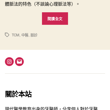
體脈法的特色（不談論心理脈法等）。
中
“
閱讀全文
脈
診
概
TCM
,
中醫
,
脈診
標
籤
念
”
I
電
n
子
s
郵
t
件
a
地
關於本站
g
址
r
現代醫學教育出身的牙醫師，分享個人對於牙醫