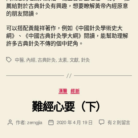
薦給對於古典針灸有興趣，想要瞭解黃帝內經原意
的朋友閱讀。
可以搭配黃龍祥著作，例如《中國針灸學術史大
綱》、《中國古典針灸學大綱》閱讀，能幫助理解
許多古典針灸不傳的個中鋩角。
中醫
,
內經
,
古典針灸
,
太素
,
文獻
,
針灸
標
籤
分
漢醫
經脈
類
難經心要（下）
在
作者:
zerngjia
2020 年 4 月 19 日
有 2 則留言
文
文
〈
章
章
難
作
發