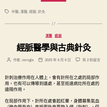
灸
法
中醫
,
漢醫
,
經脈
,
針灸
標
籤
”
分
漢醫
經脈
類
經脈醫學與古典針灸
在
作者:
zerngjia
2025 年 6 月 6 日
有 2 則留言
文
文
〈
章
章
經
作
發
脈
者
佈
針刺治療作用在人體上，會有針所在之處的局部作
醫
日
用，也有可以傳導到遠處，甚至抵達病灶所在處的
學
期
遠隔作用。
與
古
在局部作用下，針所在處會起紅暈，身體募集氣血
典
（微血管充血）來抵禦外來異物入侵（針刺），促
針