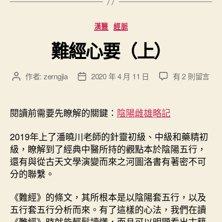
中
）
分
漢醫
經脈
”
類
難經心要（上）
在
作者:
zerngjia
2020 年 4 月 11 日
有 2 則留言
文
文
〈
章
章
難
作
發
經
者
佈
閱讀前需要先瞭解的關鍵：
陰陽雌雄略記
心
日
要
期
2019年上了潘曉川老師的針靈初級、中級和藥精初
（
級，瞭解到了經典中醫所持的觀點本於陰陽五行，
上
還有與從古天文學演變而來之河圖洛書有著密不可
）
分的聯繫。
〉
中
《難經》的條文，其所根本是以陰陽套五行，以及
五行套五行分析而來。有了這樣的心法，我們在讀
《難經》時就能輕鬆讀懂，而且可以明顯看出古籍