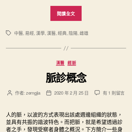
“
閱讀全文
陰
陽
雌
中醫
,
易經
,
漢學
,
漢醫
,
經典
,
陰陽
,
雌雄
標
籤
雄
略
記
分
漢醫
經脈
”
類
脈診概念
在
作者:
zerngjia
2020 年 2 月 25 日
有 1 則留言
文
文
〈
章
章
脈
作
發
診
者
佈
人的脈，以波的方式表現出該處週邊組織的狀態，
概
日
並具有共振的諧波特色。而把脈，就是希望透過診
念
期
者之手，發現受察者身體之概況。下方簡介一些身
〉