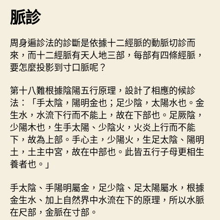
要
期
脈診
（
中
）
周身遍診法的診斷是依據十二經脈的動脈切診而
〉
來，而十二經脈有天人地三部，每部有四條經脈，
中
要怎麼投影到寸口脈呢？
第十八難根據陰陽五行原理，設計了相應的候診
法：「手太陰，陽明金也；足少陰，太陽水也。金
生水，水流下行而不能上，故在下部也。足厥陰，
少陽木也，生手太陽、少陰火，火炎上行而不能
下，故為上部。手心主，少陽火，生足太陰、陽明
土，土主中宮，故在中部也。此皆五行子母更相生
養者也。」
手太陰、手陽明屬金，足少陰、足太陽屬水，根據
金生水、加上自然界中水流在下的原理，所以水脈
在尺部，金脈在寸部。