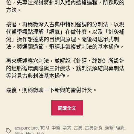
位，先專注探討將針刺入體內這段過程，所採取的
方法。
接著，再稍微深入古典中特別強調的分刺法，以現
代醫學觀點理解「調氣」在做什麼，以及「針灸補
瀉」操作想達成的目標與原理。隨後概述單式刺
法，與通關過節、飛經走氣複式刺法的基本操作。
再來概述應穴刺法，並解說《針經・終始》所設計
的經脈循環調陰陽三針療法、筋刺法解結與募刺法
等常見古典刺法基本操作。
最後，則稍微聊一下新興的雷射針灸。
“
閱讀全文
古
典
針
acupuncture
,
TCM
,
中醫
,
俞穴
,
古典
,
古典針灸
,
漢醫
,
經脈
,
標