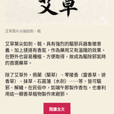
艾草葉片尖端如劍、戟
艾草葉尖如劍、戟，具有強烈的驅邪兵器象徵意
義，加上揉搓有香氣，作為藥用又有溫陽的效果，
在野外也容易種植、方便取得，故成為驅除邪氣時
的首選藥草。
除了艾草外，佩蘭（蘭草）、零陵香（靈香草、排
香草）、抹草、石菖蒲（水劍）⋯⋯等，皆可驅
邪、解穢。在民俗中，如端午節製作香包，也會利
用這一類香草植物製作來避邪。
“
閱讀全文
艾