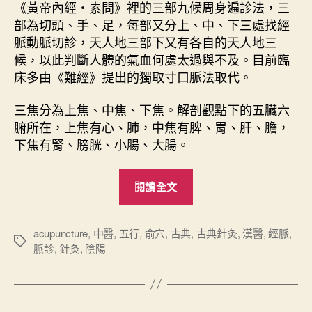
《黃帝內經・素問》裡的三部九候周身遍診法，三
部為切頭、手、足，每部又分上、中、下三處找經
脈動脈切診，天人地三部下又有各自的天人地三
候，以此判斷人體的氣血何處太過與不及。目前臨
床多由《難經》提出的獨取寸口脈法取代。
三焦分為上焦、中焦、下焦。解剖觀點下的五臟六
腑所在，上焦有心、肺，中焦有脾、胃、肝、膽，
下焦有腎、膀胱、小腸、大腸。
“
閱讀全文
難
經
心
acupuncture
,
中醫
,
五行
,
俞穴
,
古典
,
古典針灸
,
漢醫
,
經脈
,
標
脈診
,
針灸
,
陰陽
要
籤
（
上
）