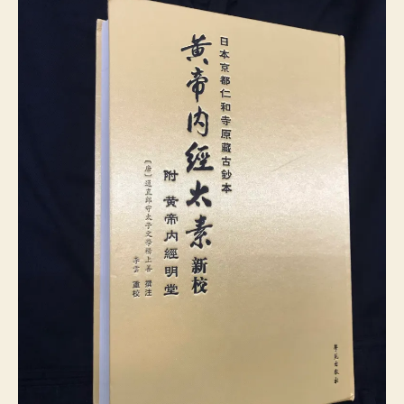
太
素
新
校
〉
中