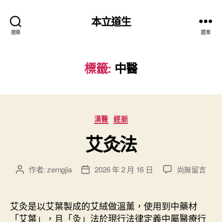
本立道生
搜尋
選單
標籤:
中醫
分
漢醫
經脈
類
艾灸法
在
作者:
zerngjia
2026 年 2 月 16 日
尚無留言
文
文
〈
章
章
艾
作
發
灸
者
佈
艾灸是以艾葉製成的艾絨做溫薰，使用到中藥材
法
日
「艾葉」，且「灸」法於現行法律定義中屬醫療行