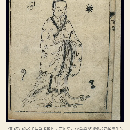
《難經》編者託名扁鵲著作，可能是古代扁鵲學派醫者寫給學生的