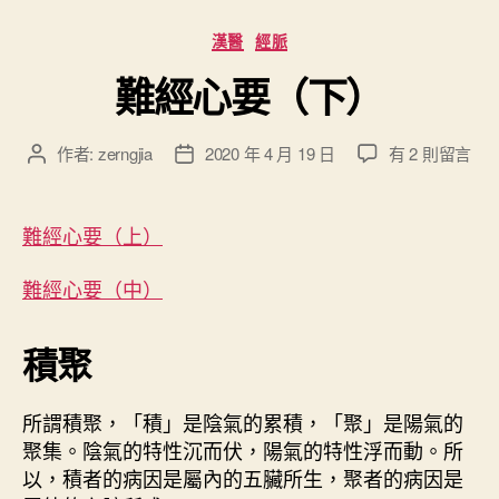
野
分
漢醫
經脈
？
類
難經心要（下）
”
在
作者:
zerngjia
2020 年 4 月 19 日
有 2 則留言
文
文
〈
章
章
難
作
發
經
者
佈
難經心要（上）
心
日
要
期
難經心要（中）
（
下
）
積聚
〉
中
所謂積聚，「積」是陰氣的累積，「聚」是陽氣的
聚集。陰氣的特性沉而伏，陽氣的特性浮而動。所
以，積者的病因是屬內的五臟所生，聚者的病因是