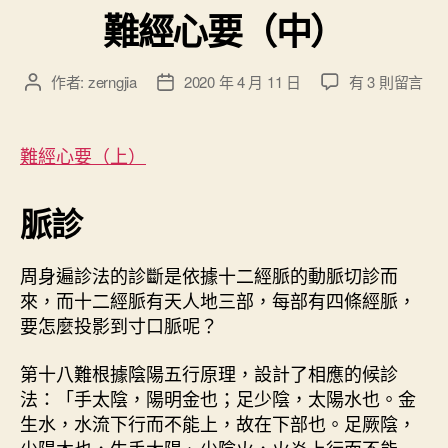
難經心要（中）
在
作者:
zerngjia
2020 年 4 月 11 日
有 3 則留言
文
文
〈
章
章
難
作
發
經
者
佈
難經心要（上）
心
日
要
期
脈診
（
中
）
周身遍診法的診斷是依據十二經脈的動脈切診而
〉
來，而十二經脈有天人地三部，每部有四條經脈，
中
要怎麼投影到寸口脈呢？
第十八難根據陰陽五行原理，設計了相應的候診
法：「手太陰，陽明金也；足少陰，太陽水也。金
生水，水流下行而不能上，故在下部也。足厥陰，
少陽木也，生手太陽、少陰火，火炎上行而不能