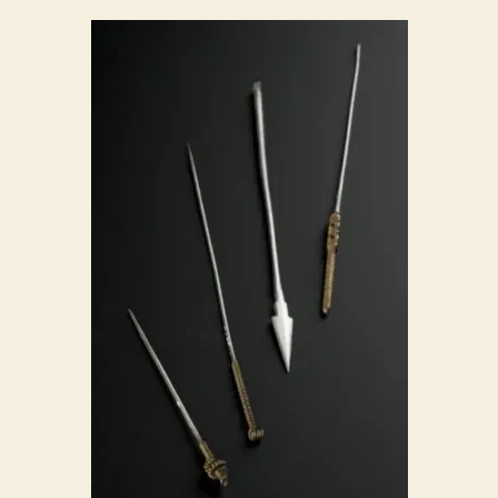
用
〉
中