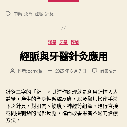
灸
法
中醫
,
漢醫
,
經脈
,
針灸
標
籤
”
分
漢醫
牙醫
經脈
類
經脈與牙醫針灸應用
在
作者:
zerngjia
2025 年 6 月 7 日
尚無留言
文
文
〈
章
章
經
作
發
脈
者
佈
針灸二字的「針」，其運作原理就是利用針插入人
與
日
體後，產生的全身性系統反應，以及醫師操作手法
牙
期
下之針具，對肌肉、筋膜、神經等組織，進行直接
醫
或間接刺激的局部反應，進而改善患者不適的治療
針
方法。
灸
應