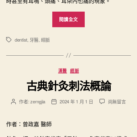
時甚至有耳鳴、頭痛、耳朵內也痛的現象。
“
閱讀全文
顳
顎
關
dentist
,
牙醫
,
經脈
標
籤
節
障
礙
分
漢醫
經脈
雷
類
射
古典針灸刺法概論
治
療
在
作者:
zerngjia
2024 年 1 月 1 日
尚無留言
文
文
”
〈
章
章
古
作
發
典
者
佈
作者：曾政嘉 醫師
針
日
灸
期