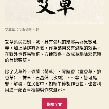
艾草葉片尖端如劍、戟
艾草葉尖如劍、戟，具有強烈的驅邪兵器象徵意
義，加上揉搓有香氣，作為藥用又有溫陽的效果，
在野外也容易種植、方便取得，故成為驅除邪氣時
的首選藥草。
除了艾草外，佩蘭（蘭草）、零陵香（靈香草、排
香草）、抹草、石菖蒲（水劍）⋯⋯等，皆可驅
邪、解穢。在民俗中，如端午節製作香包，也會利
用這一類香草植物製作來避邪。
“
閱讀全文
艾