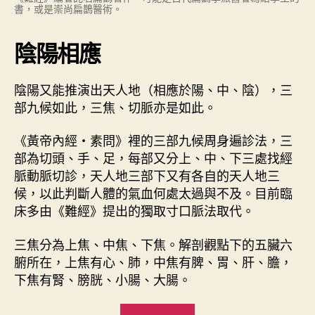
書，或是崇尚扁鵲醫術。
陰陽相應
陰陽又能推演出天人地（相應於陽、中、陰），三
部九候如此，三焦、切脈亦是如此。
《黃帝內經・素問》裡的三部九候周身遍診法，三
部為切頭、手、足，每部又分上、中、下三處找經
脈動脈切診，天人地三部下又有各自的天人地三
候，以此判斷人體的氣血何處太過與不及。目前臨
床多由《難經》提出的獨取寸口脈法取代。
三焦分為上焦、中焦、下焦。解剖觀點下的五臟六
腑所在，上焦有心、肺，中焦有脾、胃、肝、膽，
下焦有腎、膀胱、小腸、大腸。
“