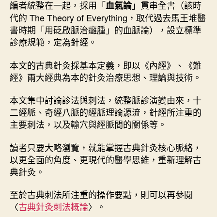
編者統整在一起，採用「
」貫串全書（該時
血氣論
代的 The Theory of Everything，取代過去馬王堆醫
書時期「用砭啟脈治癰腫」的血脈論），設立標準
診療規範，定為針經。
本文的古典針灸採基本定義，即以《內經》、《難
經》兩大經典為本的針灸治療思想、理論與技術。
本文集中討論診法與刺法，統整脈診演變由來，十
二經脈、奇經八脈的經脈理論源流，針經所注重的
主要刺法，以及輸穴與經脈間的關係等。
讀者只要大略瀏覽，就能掌握古典針灸核心脈絡，
以更全面的角度、更現代的醫學思維，重新理解古
典針灸。
至於古典刺法所注重的操作要點，則可以再參閱
〈
古典針灸刺法概論
〉。