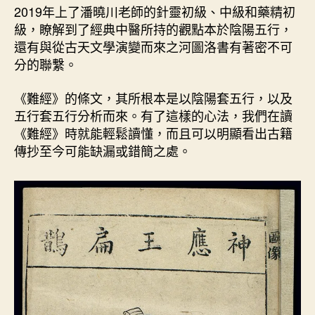
要
期
2019年上了潘曉川老師的針靈初級、中級和藥精初
（
級，瞭解到了經典中醫所持的觀點本於陰陽五行，
上
還有與從古天文學演變而來之河圖洛書有著密不可
）
分的聯繫。
〉
中
《難經》的條文，其所根本是以陰陽套五行，以及
五行套五行分析而來。有了這樣的心法，我們在讀
《難經》時就能輕鬆讀懂，而且可以明顯看出古籍
傳抄至今可能缺漏或錯簡之處。