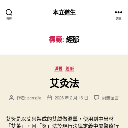
本立道生
搜尋
選單
標籤:
經脈
分
漢醫
經脈
類
艾灸法
在
作者:
zerngjia
2026 年 2 月 16 日
尚無留言
文
文
〈
章
章
艾
作
發
灸
者
佈
艾灸是以艾葉製成的艾絨做溫薰，使用到中藥材
法
日
「艾葉」，且「灸」法於現行法律定義中屬醫療行