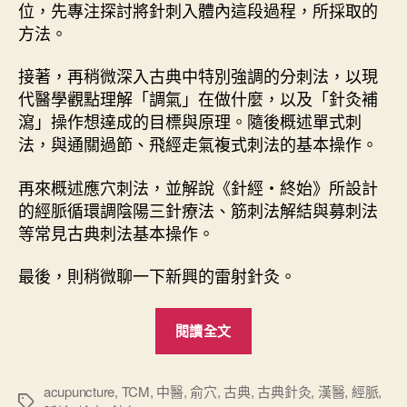
位，先專注探討將針刺入體內這段過程，所採取的
方法。
接著，再稍微深入古典中特別強調的分刺法，以現
代醫學觀點理解「調氣」在做什麼，以及「針灸補
瀉」操作想達成的目標與原理。隨後概述單式刺
法，與通關過節、飛經走氣複式刺法的基本操作。
再來概述應穴刺法，並解說《針經・終始》所設計
的經脈循環調陰陽三針療法、筋刺法解結與募刺法
等常見古典刺法基本操作。
最後，則稍微聊一下新興的雷射針灸。
“
閱讀全文
古
典
針
acupuncture
,
TCM
,
中醫
,
俞穴
,
古典
,
古典針灸
,
漢醫
,
經脈
,
標