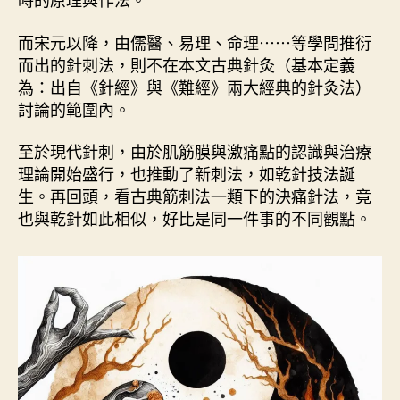
而宋元以降，由儒醫、易理、命理⋯⋯等學問推衍
而出的針刺法，則不在本文古典針灸（基本定義
為：出自《針經》與《難經》兩大經典的針灸法）
討論的範圍內。
至於現代針刺，由於肌筋膜與激痛點的認識與治療
理論開始盛行，也推動了新刺法，如乾針技法誕
生。再回頭，看古典筋刺法一類下的決痛針法，竟
也與乾針如此相似，好比是同一件事的不同觀點。