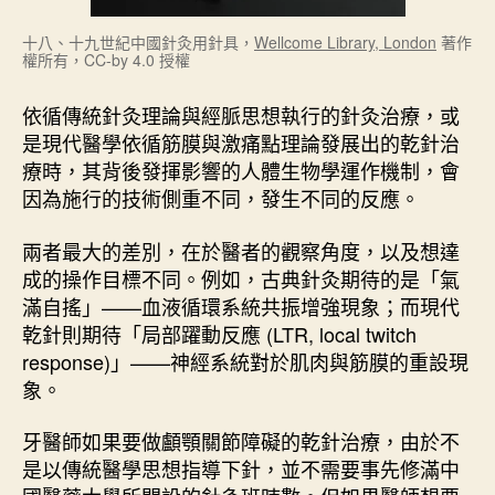
十八、十九世紀中國針灸用針具，
Wellcome Library, London
著作
權所有，CC-by 4.0 授權
依循傳統針灸理論與經脈思想執行的針灸治療，或
是現代醫學依循筋膜與激痛點理論發展出的乾針治
療時，其背後發揮影響的人體生物學運作機制，會
因為施行的技術側重不同，發生不同的反應。
兩者最大的差別，在於醫者的觀察角度，以及想達
成的操作目標不同。例如，古典針灸期待的是「氣
滿自搖」——血液循環系統共振增強現象；而現代
乾針則期待「局部躍動反應 (LTR, local twitch
response)」——神經系統對於肌肉與筋膜的重設現
象。
牙醫師如果要做顱顎關節障礙的乾針治療，由於不
是以傳統醫學思想指導下針，並不需要事先修滿中