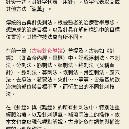
針灸一詞，其針字代表「用針」，灸字代表以艾或
刺
其他方法「溫薰」。
法
概
傳統的古典針灸刺法，根據醫者的治療哲學思想、
論
想達成的治療目標，以及針具在解剖構造中的目標
〉
位置等，其操作技法會有所不同。
中
在前一篇〈
古典針灸導論
〉曾提及，古典如《針
經》（即黃帝內經・靈樞）中，記載浮刺法、本刺
法、分刺法、筋刺法、脈刺法、絡刺法（又稱血
針）、謬刺法、募刺法、恢刺法、骨空刺法、應穴
法、去瓜法、發蒙法、火針⋯⋯等等，皆是基於欲
治療的部位與目標不同，而衍生出的不同針刺技
法。
在《針經》與《難經》的所有針刺法中，特別注重
經脈治療，以及針刺調氣、補瀉手法上的操作。故
本文也會以現代觀點解說，古典針灸在調氣與補瀉
時的原理與作法。