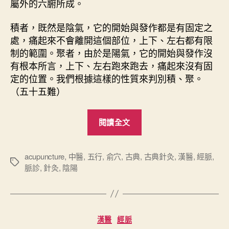
屬外的六腑所成。
積者，既然是陰氣，它的開始與發作都是有固定之
處，痛起來不會離開這個部位，上下、左右都有限
制的範圍。聚者，由於是陽氣，它的開始與發作沒
有根本所言，上下、左右跑來跑去，痛起來沒有固
定的位置。我們根據這樣的性質來判別積、聚。
（五十五難）
“
閱讀全文
難
經
心
acupuncture
,
中醫
,
五行
,
俞穴
,
古典
,
古典針灸
,
漢醫
,
經脈
,
標
脈診
,
針灸
,
陰陽
要
籤
（
下
）
分
漢醫
經脈
”
類