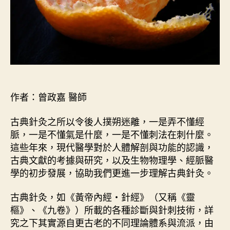
作者：曾政嘉 醫師
古典針灸之所以令後人撲朔迷離，一是弄不懂經
脈，一是不懂氣是什麼，一是不懂刺法在刺什麼。
這些年來，現代醫學對於人體解剖與功能的認識，
古典文獻的考據與研究，以及生物物理學、經脈醫
學的初步發展，協助我們更進一步理解古典針灸。
古典針灸，如《黃帝內經・針經》（又稱《靈
樞》、《九卷》）所載的各種診斷與針刺技術，詳
究之下其實源自更古老的不同理論體系與流派，由