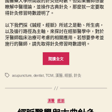
國醫藥大學所開設的針灸班時數。但如果醫師想要
瞭解中醫理論，並操作古典針灸，那麼就一定要取
得針灸修習時數證明了。
以下我們採《鍼經・經脈》所述之是動、所生病，
以及循行路徑為主軸，來探討在經脈醫學中，對於
牙醫師臨床治療可考慮的相關應用。若想要參考並
施行的醫師，請先取得針灸修習時數證明。
“
閱讀全文
經
脈
與
acupuncture
,
dentist
,
TCM
,
漢醫
,
經脈
,
針灸
標
籤
牙
醫
針
分
漢醫
經脈
灸
類
應