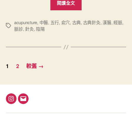
閱讀全文
難
經
心
acupuncture
,
中醫
,
五行
,
俞穴
,
古典
,
古典針灸
,
漢醫
,
經脈
,
標
脈診
,
針灸
,
陰陽
要
籤
（
上
）
文
”
1
2
較舊
→
章
分
頁
I
電
n
子
s
郵
t
件