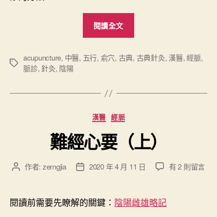
“
閱讀全文
難
經
心
acupuncture
,
中醫
,
五行
,
俞穴
,
古典
,
古典針灸
,
漢醫
,
經脈
,
標
脈診
,
針灸
,
陰陽
要
籤
（
中
）
分
漢醫
經脈
”
類
難經心要（上）
在
作者:
zerngjia
2020 年 4 月 11 日
有 2 則留言
文
文
〈
章
章
難
作
發
經
者
佈
閱讀前需要先瞭解的關鍵：
陰陽雌雄略記
心
日