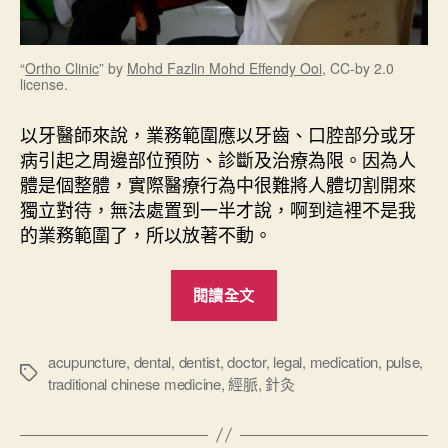
“
Ortho Clinic
” by
Mohd Fazlin Mohd Effendy Ooi
, CC-by 2.0
license.
以牙醫師來說，業務範圍應以牙齒、口腔部分或牙
病引起之周邊部位預防、診斷及治療為限。因為人
體是個整體，實際醫療行為中很難將人體切割開來
獨立對待，無法處置到一半才說，啊到這裡不是我
的業務範圍了，所以放著不動。
“
閱讀全文
醫
療
技
acupuncture
,
dental
,
dentist
,
doctor
,
legal
,
medication
,
pulse
,
標
traditional chinese medicine
,
經脈
,
針灸
術
籤
的
分