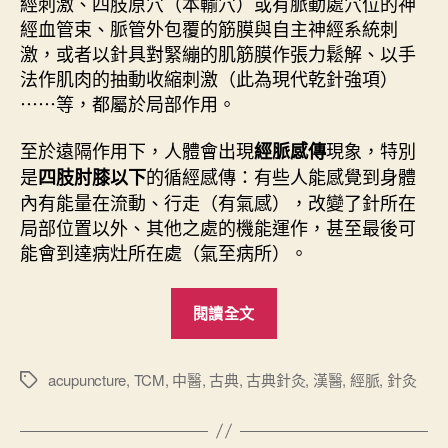
經刺激、四肢原穴（本輸穴）或有脈動處穴位的神
經血管束、脈管外包覆的筋膜與自主神經系統刺
激，或者以針具對緊繃的肌筋膜作張力鬆解、以手
法作肌肉的抽動收縮刺激（此為現代乾針強項）
⋯⋯等，都屬於局部作用。
至於遠隔作用下，人體會出現
現象，特別
經脈感傳
是
的循經感傳：有些人能感覺到身體
四肢肘膝以下
內有能量在流動、行走（有氣感），改變了針所在
局部位置以外、其他之處的機能運作，甚至最後可
能會到達病灶所在處（氣至病所）。
“
閱讀全文
經
脈
醫
acupuncture
,
TCM
,
中醫
,
古典
,
古典針灸
,
漢醫
,
經脈
,
針灸
標
籤
學
與