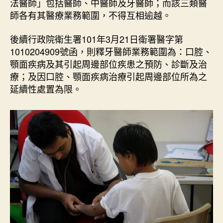
法醫師」包括醫師、中醫師及牙醫師；而該三類醫
的
師各有其醫療業務範圍，不得互相逾越。
分
野
後續行政院衛生署101年3月21日衛署醫字第
？
1010204909號函，則釋牙醫師業務範圍為：口腔、
〉
中
顎面疾病及其引起周邊部位疾患之預防、診斷及治
療；及因口腔、顎面疾病治療引起周邊部位所為之
延續性處置為限。