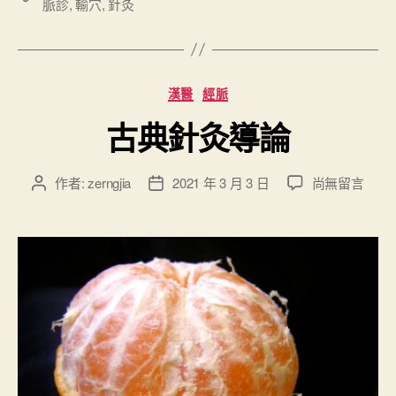
脈診
,
輸穴
,
針灸
灸
籤
刺
法
概
分
漢醫
經脈
論
類
古典針灸導論
”
在
作者:
zerngjia
2021 年 3 月 3 日
尚無留言
文
文
〈
章
章
古
作
發
典
者
佈
針
日
灸
期
導
論
〉
中