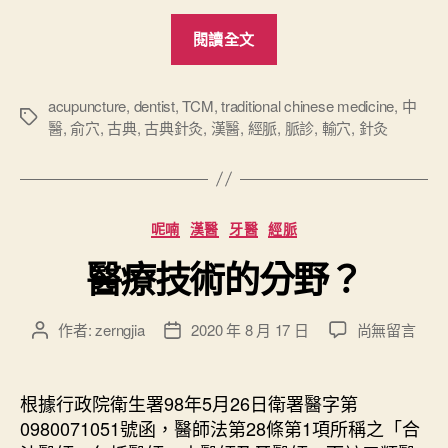
“
閱讀全文
古
典
針
acupuncture
,
dentist
,
TCM
,
traditional chinese medicine
,
中
標
醫
,
俞穴
,
古典
,
古典針灸
,
漢醫
,
經脈
,
脈診
,
輸穴
,
針灸
灸
籤
導
論
”
分
呢喃
漢醫
牙醫
經脈
類
醫療技術的分野？
在
作者:
zerngjia
2020 年 8 月 17 日
尚無留言
文
文
〈
章
章
醫
作
發
療
者
佈
根據行政院衛生署98年5月26日衛署醫字第
技
日
0980071051號函，醫師法第28條第1項所稱之「合
術
期