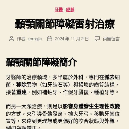
古
分
牙醫
經脈
典
類
針
顳顎關節障礙雷射治療
灸
”
在
作者:
zerngjia
2024 年 11 月 2 日
尚無留言
文
文
〈
章
章
顳
作
發
顎
者
佈
顳顎關節障礙簡介
關
日
節
期
牙醫師的治療領域，多半屬於外科，專門在
障
細
滅去
礙
菌、
異物（如牙結石等）與損壞的齒質結構，
移除
雷
接著
，例如補蛀牙、作假牙贗復、種植牙等。
重建
射
治
而另一大類治療，則是以
影響身體發生生理性改變
療
的方式，來引導骨骼發育、擴大牙弓、移動牙齒位
〉
置等，來達到更理想或更偏好的咬合狀態與外觀，
中
例如齒顎矯正。