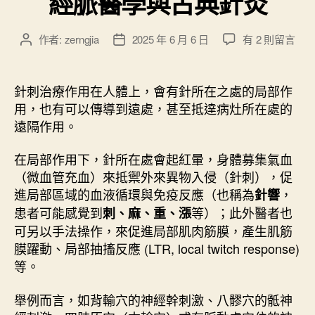
經脈醫學與古典針灸
用
”
在
作者:
zerngjia
2025 年 6 月 6 日
有 2 則留言
文
文
〈
章
章
經
作
發
脈
者
佈
針刺治療作用在人體上，會有針所在之處的局部作
醫
日
用，也有可以傳導到遠處，甚至抵達病灶所在處的
學
期
遠隔作用。
與
古
在局部作用下，針所在處會起紅暈，身體募集氣血
典
（微血管充血）來抵禦外來異物入侵（針刺），促
針
進局部區域的血液循環與免疫反應（也稱為
，
灸
針響
〉
患者可能感覺到
等）；此外醫者也
刺、麻、重、漲
中
可另以手法操作，來促進局部肌肉筋膜，產生肌筋
膜躍動、局部抽搐反應 (LTR, local twitch response)
等。
舉例而言，如背輸穴的神經幹刺激、八髎穴的骶神